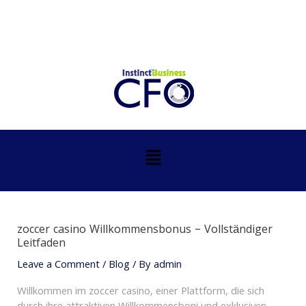
Skip
Post
to
navigation
content
Menu
zoccer casino Willkommensbonus – Vollständiger
Leitfaden
Leave a Comment
/
Blog
/ By
admin
Willkommen im zoccer casino, einer Plattform, die sich