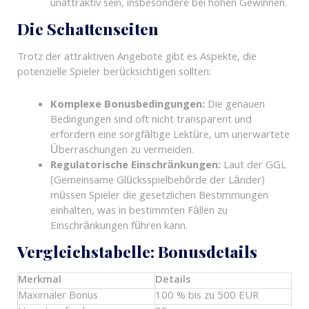
unattraktiv sein, insbesondere bei hohen Gewinnen.
Die Schattenseiten
Trotz der attraktiven Angebote gibt es Aspekte, die
potenzielle Spieler berücksichtigen sollten:
Komplexe Bonusbedingungen:
Die genauen
Bedingungen sind oft nicht transparent und
erfordern eine sorgfältige Lektüre, um unerwartete
Überraschungen zu vermeiden.
Regulatorische Einschränkungen:
Laut der GGL
(Gemeinsame Glücksspielbehörde der Länder)
müssen Spieler die gesetzlichen Bestimmungen
einhalten, was in bestimmten Fällen zu
Einschränkungen führen kann.
Vergleichstabelle: Bonusdetails
Merkmal
Details
Maximaler Bonus
100 % bis zu 500 EUR