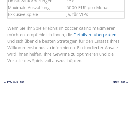
Umsatzanforderungen
35x
Maximale Auszahlung
5000 EUR pro Monat
Exklusive Spiele
Ja, für VIPs
Wenn Sie Ihr Spielerlebnis im zoccer casino maximieren
möchten, empfehle ich Ihnen, die
Details zu überprüfen
und sich über die besten Strategien für den Einsatz Ihres
Willkommensbonus zu informieren. Ein fundierter Ansatz
wird Ihnen helfen, Ihre Gewinne zu optimieren und die
Vorteile des Spiels voll auszuschöpfen.
←
Previous Post
Next Post
→