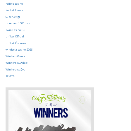
rollino casino
Roobet Greece
SuperBet gr
ticketland1000.com
Twin Casino GR
Unibet Official
Unibet Österreich
windetta casino 2026
Winhero Greece
Winhero Ελλάδα
Winhero καζίνο
Текста