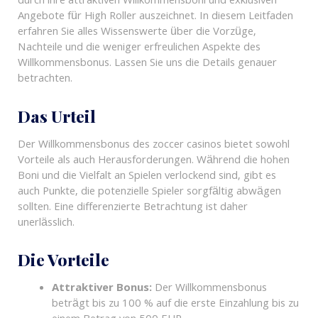
durch ihre attraktiven Willkommensboni und exklusiven
Angebote für High Roller auszeichnet. In diesem Leitfaden
erfahren Sie alles Wissenswerte über die Vorzüge,
Nachteile und die weniger erfreulichen Aspekte des
Willkommensbonus. Lassen Sie uns die Details genauer
betrachten.
Das Urteil
Der Willkommensbonus des zoccer casinos bietet sowohl
Vorteile als auch Herausforderungen. Während die hohen
Boni und die Vielfalt an Spielen verlockend sind, gibt es
auch Punkte, die potenzielle Spieler sorgfältig abwägen
sollten. Eine differenzierte Betrachtung ist daher
unerlässlich.
Die Vorteile
Attraktiver Bonus:
Der Willkommensbonus
beträgt bis zu 100 % auf die erste Einzahlung bis zu