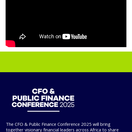
The CFO & Public Finance Conference 2025 will bring
together visionary financial leaders across Africa to share