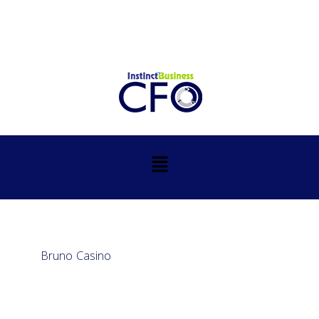
Skip
to
content
Menu
Bruno Casino