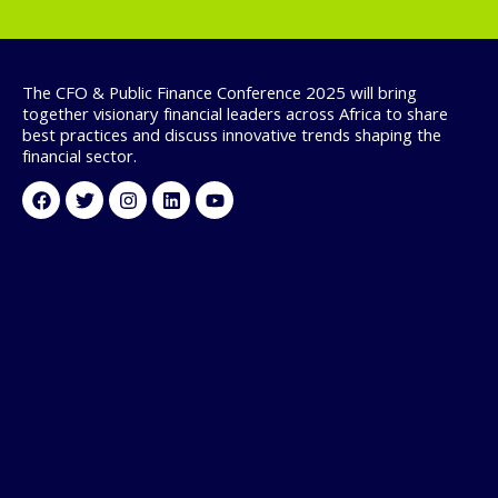
The CFO & Public Finance Conference 2025 will bring
together visionary financial leaders across Africa to share
best practices and discuss innovative trends shaping the
financial sector.
Facebook
Twitter
Instagram
Linkedin
Youtube