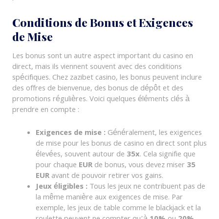
Conditions de Bonus et Exigences
de Mise
Les bonus sont un autre aspect important du casino en
direct, mais ils viennent souvent avec des conditions
spécifiques. Chez zazibet casino, les bonus peuvent inclure
des offres de bienvenue, des bonus de dépôt et des
promotions régulières. Voici quelques éléments clés à
prendre en compte :
Exigences de mise :
Généralement, les exigences
de mise pour les bonus de casino en direct sont plus
élevées, souvent autour de
35x
. Cela signifie que
pour chaque
EUR
de bonus, vous devez miser
35
EUR
avant de pouvoir retirer vos gains.
Jeux éligibles :
Tous les jeux ne contribuent pas de
la même manière aux exigences de mise. Par
exemple, les jeux de table comme le blackjack et la