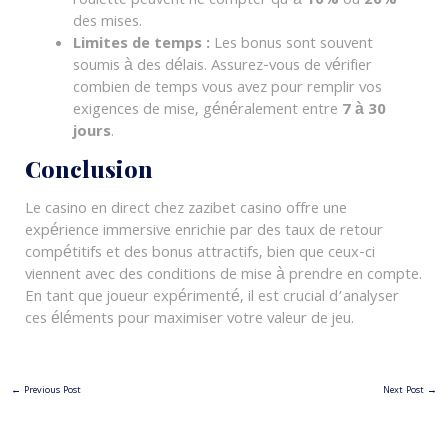
roulette peuvent ne compter qu’à
10%
ou
20%
des mises.
Limites de temps :
Les bonus sont souvent
soumis à des délais. Assurez-vous de vérifier
combien de temps vous avez pour remplir vos
exigences de mise, généralement entre
7 à 30
jours
.
Conclusion
Le casino en direct chez zazibet casino offre une
expérience immersive enrichie par des taux de retour
compétitifs et des bonus attractifs, bien que ceux-ci
viennent avec des conditions de mise à prendre en compte.
En tant que joueur expérimenté, il est crucial d’analyser
ces éléments pour maximiser votre valeur de jeu.
←
Previous Post
Next Post
→