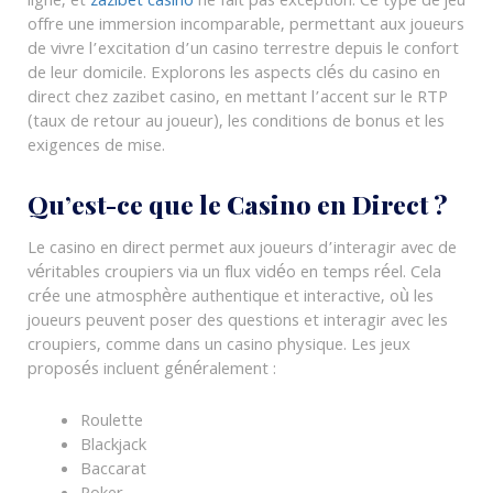
ligne, et
zazibet casino
ne fait pas exception. Ce type de jeu
offre une immersion incomparable, permettant aux joueurs
de vivre l’excitation d’un casino terrestre depuis le confort
de leur domicile. Explorons les aspects clés du casino en
direct chez zazibet casino, en mettant l’accent sur le RTP
(taux de retour au joueur), les conditions de bonus et les
exigences de mise.
Qu’est-ce que le Casino en Direct ?
Le casino en direct permet aux joueurs d’interagir avec de
véritables croupiers via un flux vidéo en temps réel. Cela
crée une atmosphère authentique et interactive, où les
joueurs peuvent poser des questions et interagir avec les
croupiers, comme dans un casino physique. Les jeux
proposés incluent généralement :
Roulette
Blackjack
Baccarat