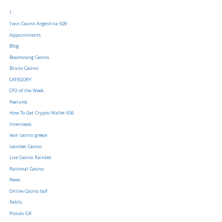
1
1win Casino Argentina 929
Appointments
Blog
Boomerang Casino
Bruno Casino
CATEGORY
CFO of the Week
Features
How To Get Crypto Wallet 656
Interviews
leon casino greece
Leonbet Casino
Live Casino Rainbet
National Casino
News
Online Casino bof
Pablic
Pistolo GR