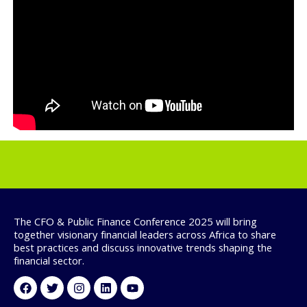
The CFO & Public Finance Conference 2025 will bring
together visionary financial leaders across Africa to share
best practices and discuss innovative trends shaping the
financial sector.
Facebook
Twitter
Instagram
Linkedin
Youtube