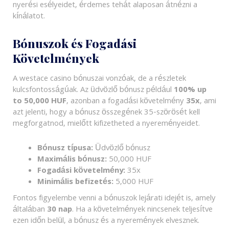
nyerési esélyeidet, érdemes tehát alaposan átnézni a
kínálatot.
Bónuszok és Fogadási
Követelmények
A westace casino bónuszai vonzóak, de a részletek
kulcsfontosságúak. Az üdvözlő bónusz például
100% up
to 50,000 HUF
, azonban a fogadási követelmény
35x
, ami
azt jelenti, hogy a bónusz összegének 35-szörösét kell
megforgatnod, mielőtt kifizetheted a nyereményeidet.
Bónusz típusa:
Üdvözlő bónusz
Maximális bónusz:
50,000 HUF
Fogadási követelmény:
35x
Minimális befizetés:
5,000 HUF
Fontos figyelembe venni a bónuszok lejárati idejét is, amely
általában
30 nap
. Ha a követelmények nincsenek teljesítve
ezen időn belül, a bónusz és a nyeremények elvesznek.