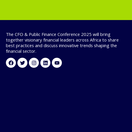
The CFO & Public Finance Conference 2025 will bring
together visionary financial leaders across Africa to share
best practices and discuss innovative trends shaping the
financial sector.
Facebook
Twitter
Instagram
Linkedin
Youtube