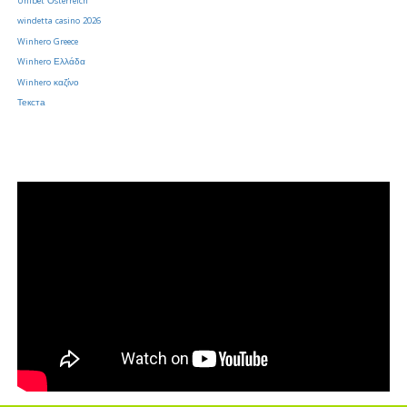
Unibet Österreich
windetta casino 2026
Winhero Greece
Winhero Ελλάδα
Winhero καζίνο
Текста