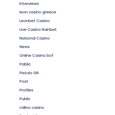
Interviews
leon casino greece
Leonbet Casino
Live Casino Rainbet
National Casino
News
Online Casino bof
Pablic
Pistolo GR
Post
Profiles
Public
rollino casino