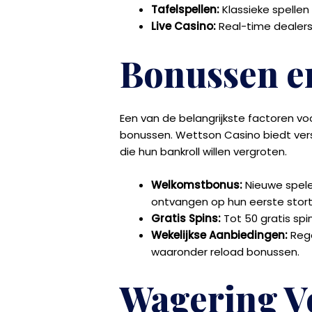
Tafelspellen:
Klassieke spellen 
Live Casino:
Real-time dealers
Bonussen e
Een van de belangrijkste factoren vo
bonussen. Wettson Casino biedt versc
die hun bankroll willen vergroten.
Welkomstbonus:
Nieuwe spele
ontvangen op hun eerste stort
Gratis Spins:
Tot 50 gratis spi
Wekelijkse Aanbiedingen:
Rege
waaronder reload bonussen.
Wagering V