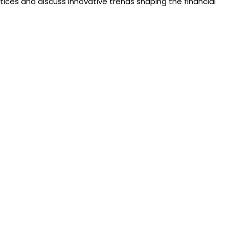
tices and discuss innovative trends shaping the financial