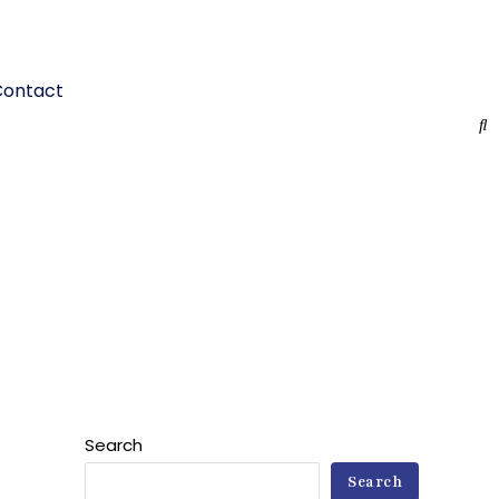
Contact
Search
Search