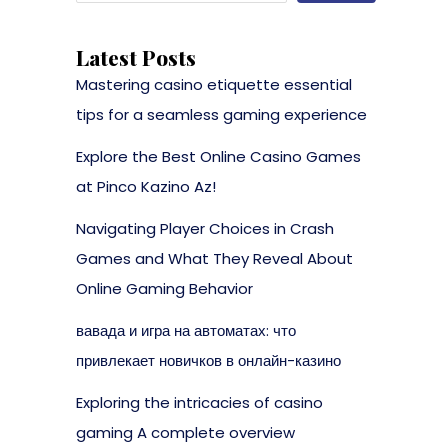
Latest Posts
Mastering casino etiquette essential
tips for a seamless gaming experience
Explore the Best Online Casino Games
at Pinco Kazino Az!
Navigating Player Choices in Crash
Games and What They Reveal About
Online Gaming Behavior
вавада и игра на автоматах: что
привлекает новичков в онлайн-казино
Exploring the intricacies of casino
gaming A complete overview