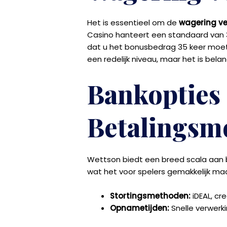
Het is essentieel om de
wagering ve
Casino hanteert een standaard van
dat u het bonusbedrag 35 keer moet 
een redelijk niveau, maar het is bela
Bankopties
Betalingsm
Wettson biedt een breed scala aan
wat het voor spelers gemakkelijk m
Stortingsmethoden:
iDEAL, cr
Opnametijden:
Snelle verwerki