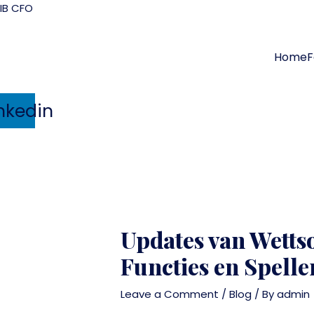
Skip
Post
IB CFO
to
navigation
content
Home
F
nkedin
Updates van Wetts
Functies en Spelle
Leave a Comment
/
Blog
/ By
admin