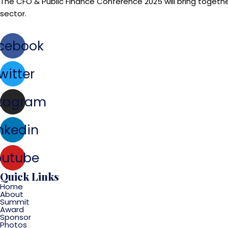
The CFO & Public Finance Conference 2025 will bring together
sector.
cebook
witter
stagram
nkedin
outube
Quick Links
Home
About
Summit
Award
Sponsor
Photos