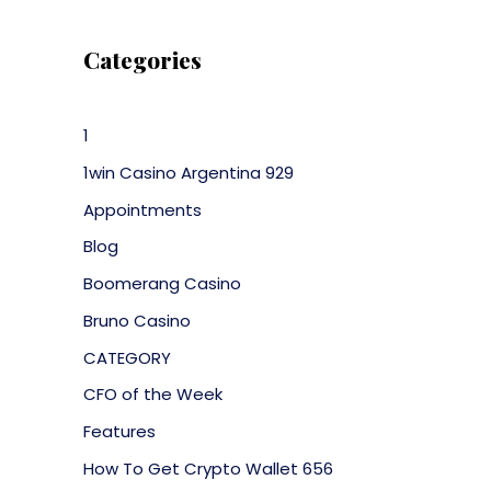
Categories
1
1win Casino Argentina 929
Appointments
Blog
Boomerang Casino
Bruno Casino
CATEGORY
CFO of the Week
Features
How To Get Crypto Wallet 656