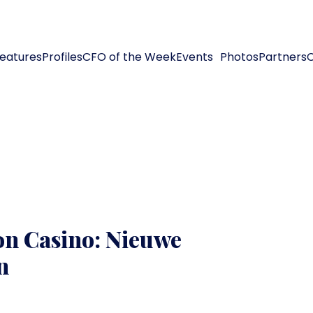
eatures
Profiles
CFO of the Week
Events
Photos
Partners
on Casino: Nieuwe
n