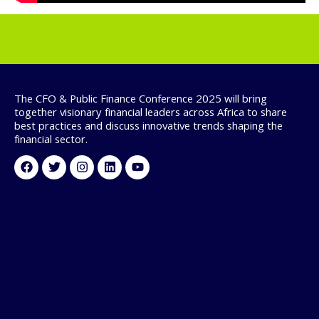
The CFO & Public Finance Conference 2025 will bring
together visionary financial leaders across Africa to share
best practices and discuss innovative trends shaping the
financial sector.
Facebook
Twitter
Instagram
Linkedin
Youtube