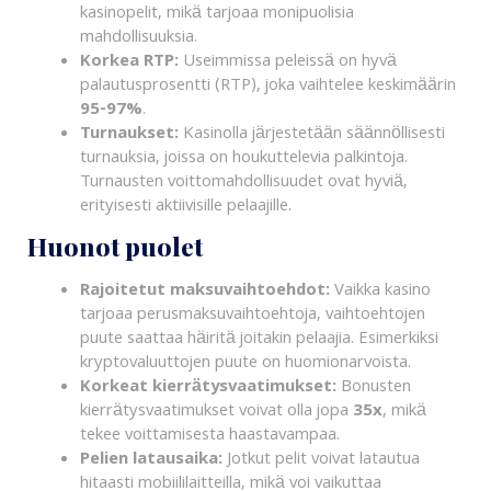
kasinopelit, mikä tarjoaa monipuolisia
mahdollisuuksia.
Korkea RTP:
Useimmissa peleissä on hyvä
palautusprosentti (RTP), joka vaihtelee keskimäärin
95-97%
.
Turnaukset:
Kasinolla järjestetään säännöllisesti
turnauksia, joissa on houkuttelevia palkintoja.
Turnausten voittomahdollisuudet ovat hyviä,
erityisesti aktiivisille pelaajille.
Huonot puolet
Rajoitetut maksuvaihtoehdot:
Vaikka kasino
tarjoaa perusmaksuvaihtoehtoja, vaihtoehtojen
puute saattaa häiritä joitakin pelaajia. Esimerkiksi
kryptovaluuttojen puute on huomionarvoista.
Korkeat kierrätysvaatimukset:
Bonusten
kierrätysvaatimukset voivat olla jopa
35x
, mikä
tekee voittamisesta haastavampaa.
Pelien latausaika:
Jotkut pelit voivat latautua
hitaasti mobiililaitteilla, mikä voi vaikuttaa