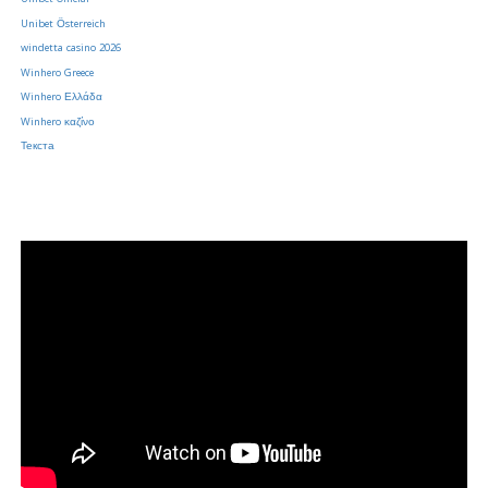
Unibet Official
Unibet Österreich
windetta casino 2026
Winhero Greece
Winhero Ελλάδα
Winhero καζίνο
Текста