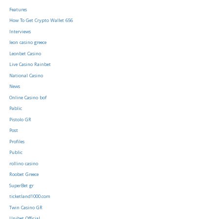
Features
How To Get Crypto Wallet 656
Interviews
leon casino greece
Leonbet Casino
Live Casino Rainbet
National Casino
News
Online Casino bof
Pablic
Pistolo GR
Post
Profiles
Public
rollino casino
Roobet Greece
SuperBet gr
ticketland1000.com
Twin Casino GR