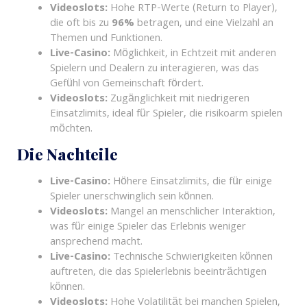
Videoslots:
Hohe RTP-Werte (Return to Player),
die oft bis zu
96%
betragen, und eine Vielzahl an
Themen und Funktionen.
Live-Casino:
Möglichkeit, in Echtzeit mit anderen
Spielern und Dealern zu interagieren, was das
Gefühl von Gemeinschaft fördert.
Videoslots:
Zugänglichkeit mit niedrigeren
Einsatzlimits, ideal für Spieler, die risikoarm spielen
möchten.
Die Nachteile
Live-Casino:
Höhere Einsatzlimits, die für einige
Spieler unerschwinglich sein können.
Videoslots:
Mangel an menschlicher Interaktion,
was für einige Spieler das Erlebnis weniger
ansprechend macht.
Live-Casino:
Technische Schwierigkeiten können
auftreten, die das Spielerlebnis beeinträchtigen
können.
Videoslots:
Hohe Volatilität bei manchen Spielen,