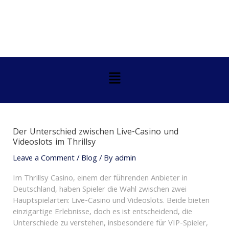
Skip
Post
to
navigation
content
Menu
Der Unterschied zwischen Live-Casino und
Videoslots im Thrillsy
Leave a Comment
/
Blog
/ By
admin
Im Thrillsy Casino, einem der führenden Anbieter in
Deutschland, haben Spieler die Wahl zwischen zwei
Hauptspielarten: Live-Casino und Videoslots. Beide bieten
einzigartige Erlebnisse, doch es ist entscheidend, die
Unterschiede zu verstehen, insbesondere für VIP-Spieler,