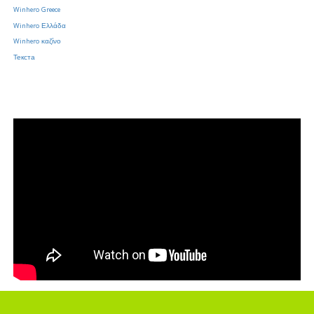
Winhero Greece
Winhero Ελλάδα
Winhero καζίνο
Текста