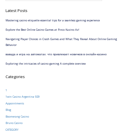
Latest Posts
Mastering casino etiquette essential tips for a seamless gaming experience
Explore the Best Online Casino Games at Pinco Kazino Az!
Navigating Player Choices in Crash Games and What They Reveal About Online Gaming
Behavior
вавада и игра на автоматах: что привлекает новичков в онлайн-казино
Exploring the intricacies of casino gaming A complete overview
Categories
1
1win Casino Argentina 929
Appointments
Blog
Boomerang Casino
Bruno Casino
CATEGORY