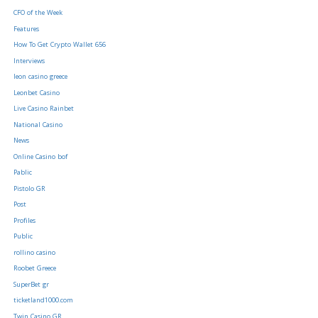
CFO of the Week
Features
How To Get Crypto Wallet 656
Interviews
leon casino greece
Leonbet Casino
Live Casino Rainbet
National Casino
News
Online Casino bof
Pablic
Pistolo GR
Post
Profiles
Public
rollino casino
Roobet Greece
SuperBet gr
ticketland1000.com
Twin Casino GR