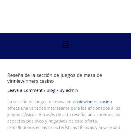
Skip
Post
to
navigation
content
Menu
Reseña de la sección de juegos de mesa de
vinniewinners casino
Leave a Comment
/
Blog
/ By
admin
La sección de juegos de mesa en
vinniewinners casino
ofrece una variedad interesante para los aficionados a los
juegos clásicos. A través de esta reseña, analizaremos los
aspectos positivos y negativos de esta oferta,
centrándonos en las características técnicas y la variedad