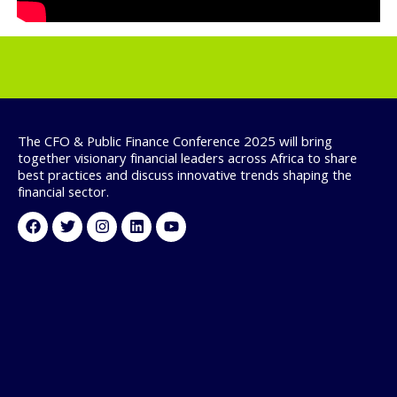
The CFO & Public Finance Conference 2025 will bring
together visionary financial leaders across Africa to share
best practices and discuss innovative trends shaping the
financial sector.
Facebook
Twitter
Instagram
Linkedin
Youtube