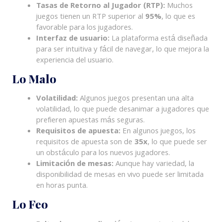
Tasas de Retorno al Jugador (RTP):
Muchos
juegos tienen un RTP superior al
95%
, lo que es
favorable para los jugadores.
Interfaz de usuario:
La plataforma está diseñada
para ser intuitiva y fácil de navegar, lo que mejora la
experiencia del usuario.
Lo Malo
Volatilidad:
Algunos juegos presentan una alta
volatilidad, lo que puede desanimar a jugadores que
prefieren apuestas más seguras.
Requisitos de apuesta:
En algunos juegos, los
requisitos de apuesta son de
35x
, lo que puede ser
un obstáculo para los nuevos jugadores.
Limitación de mesas:
Aunque hay variedad, la
disponibilidad de mesas en vivo puede ser limitada
en horas punta.
Lo Feo