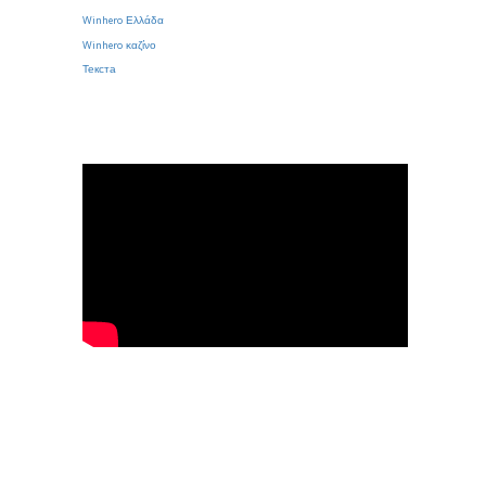
Winhero Ελλάδα
Winhero καζίνο
Текста