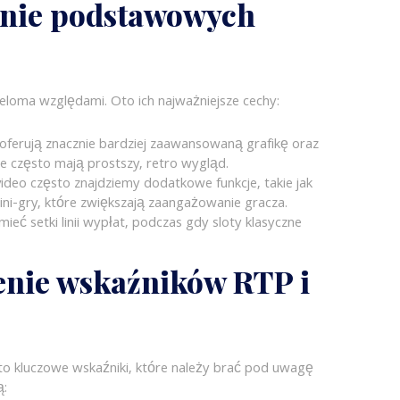
enie podstawowych
wieloma względami. Oto ich najważniejsze cechy:
 oferują znacznie bardziej zaawansowaną grafikę oraz
óre często mają prostszy, retro wygląd.
ideo często znajdziemy dodatkowe funkcje, takie jak
ni-gry, które zwiększają zaangażowanie gracza.
ieć setki linii wypłat, podczas gdy sloty klasyczne
enie wskaźników RTP i
to kluczowe wskaźniki, które należy brać pod uwagę
ą: