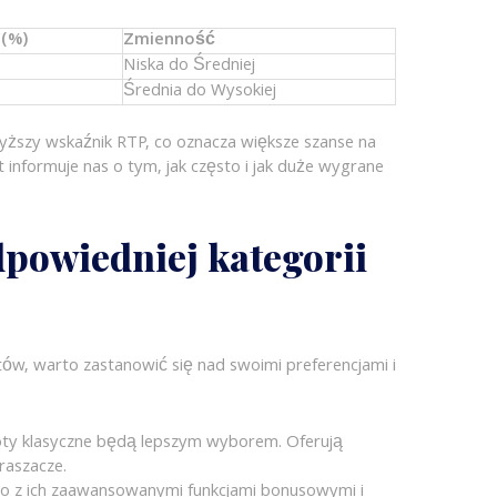
 (%)
Zmienność
Niska do Średniej
Średnia do Wysokiej
wyższy wskaźnik RTP, co oznacza większe szanse na
 informuje nas o tym, jak często i jak duże wygrane
powiedniej kategorii
ów, warto zastanowić się nad swoimi preferencjami i
ty klasyczne będą lepszym wyborem. Oferują
raszacze.
eo z ich zaawansowanymi funkcjami bonusowymi i