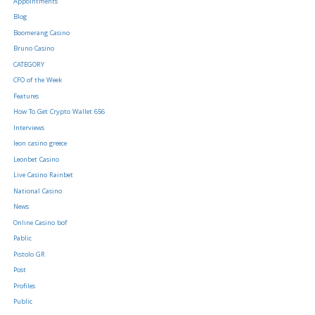
Appointments
Blog
Boomerang Casino
Bruno Casino
CATEGORY
CFO of the Week
Features
How To Get Crypto Wallet 656
Interviews
leon casino greece
Leonbet Casino
Live Casino Rainbet
National Casino
News
Online Casino bof
Pablic
Pistolo GR
Post
Profiles
Public