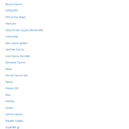
Bruno Casino
CATEGORY
CFO of the Week
Features
How To Get Crypto Wallet 656
Interviews
leon casino greece
Leonbet Casino
Live Casino Rainbet
National Casino
News
Online Casino bof
Pablic
Pistolo GR
Post
Profiles
Public
rollino casino
Roobet Greece
SuperBet gr