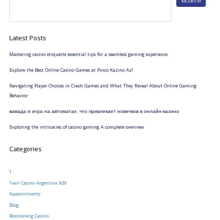
SEARCH
Latest Posts
Mastering casino etiquette essential tips for a seamless gaming experience
Explore the Best Online Casino Games at Pinco Kazino Az!
Navigating Player Choices in Crash Games and What They Reveal About Online Gaming
Behavior
вавада и игра на автоматах: что привлекает новичков в онлайн-казино
Exploring the intricacies of casino gaming A complete overview
Categories
1
1win Casino Argentina 929
Appointments
Blog
Boomerang Casino