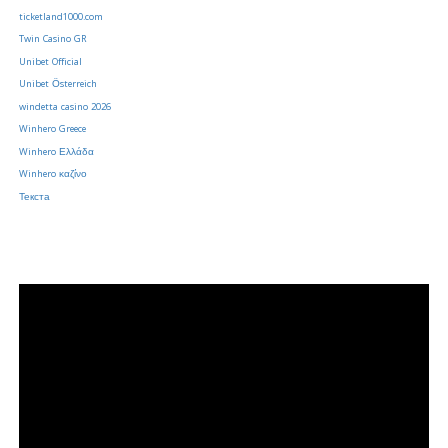
ticketland1000.com
Twin Casino GR
Unibet Official
Unibet Österreich
windetta casino 2026
Winhero Greece
Winhero Ελλάδα
Winhero καζίνο
Текста