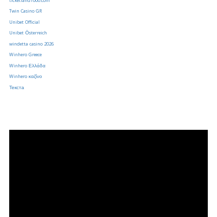
ticketland1000.com
Twin Casino GR
Unibet Official
Unibet Österreich
windetta casino 2026
Winhero Greece
Winhero Ελλάδα
Winhero καζίνο
Текста