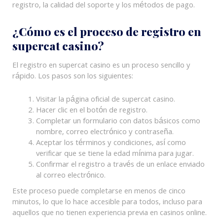
registro, la calidad del soporte y los métodos de pago.
¿Cómo es el proceso de registro en
supercat casino?
El registro en supercat casino es un proceso sencillo y
rápido. Los pasos son los siguientes:
Visitar la página oficial de supercat casino.
Hacer clic en el botón de registro.
Completar un formulario con datos básicos como
nombre, correo electrónico y contraseña.
Aceptar los términos y condiciones, así como
verificar que se tiene la edad mínima para jugar.
Confirmar el registro a través de un enlace enviado
al correo electrónico.
Este proceso puede completarse en menos de cinco
minutos, lo que lo hace accesible para todos, incluso para
aquellos que no tienen experiencia previa en casinos online.