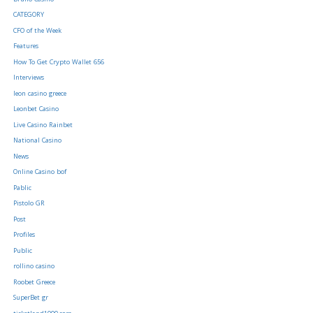
CATEGORY
CFO of the Week
Features
How To Get Crypto Wallet 656
Interviews
leon casino greece
Leonbet Casino
Live Casino Rainbet
National Casino
News
Online Casino bof
Pablic
Pistolo GR
Post
Profiles
Public
rollino casino
Roobet Greece
SuperBet gr