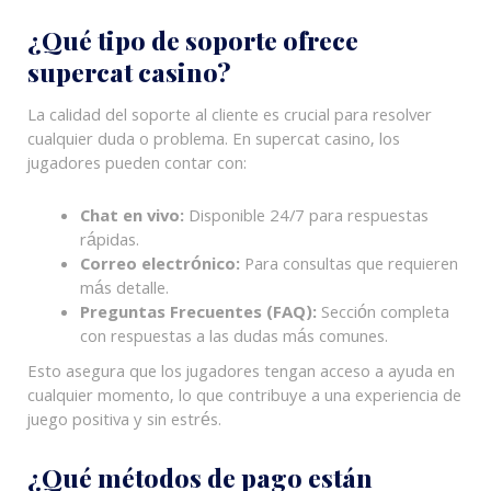
¿Qué tipo de soporte ofrece
supercat casino?
La calidad del soporte al cliente es crucial para resolver
cualquier duda o problema. En supercat casino, los
jugadores pueden contar con:
Chat en vivo:
Disponible 24/7 para respuestas
rápidas.
Correo electrónico:
Para consultas que requieren
más detalle.
Preguntas Frecuentes (FAQ):
Sección completa
con respuestas a las dudas más comunes.
Esto asegura que los jugadores tengan acceso a ayuda en
cualquier momento, lo que contribuye a una experiencia de
juego positiva y sin estrés.
¿Qué métodos de pago están