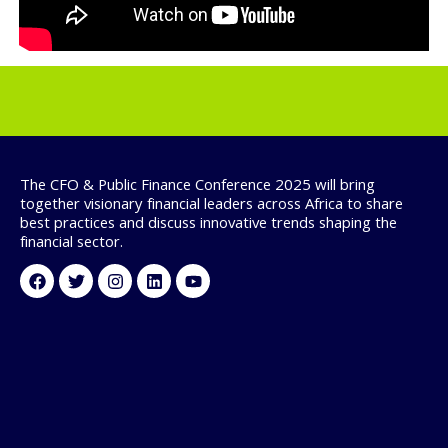
The CFO & Public Finance Conference 2025 will bring
together visionary financial leaders across Africa to share
best practices and discuss innovative trends shaping the
financial sector.
Facebook
Twitter
Instagram
Linkedin
Youtube