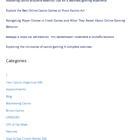
Mastering casino etiquette essential tips for a seamless gaming experience
Explore the Best Online Casino Games at Pinco Kazino Az!
Navigating Player Choices in Crash Games and What They Reveal About Online Gaming
Behavior
вавада и игра на автоматах: что привлекает новичков в онлайн-казино
Exploring the intricacies of casino gaming A complete overview
Categories
1
1win Casino Argentina 929
Appointments
Blog
Boomerang Casino
Bruno Casino
CATEGORY
CFO of the Week
Features
How To Get Crypto Wallet 656