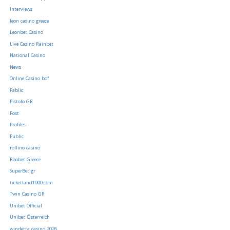
Interviews
leon casino greece
Leonbet Casino
Live Casino Rainbet
National Casino
News
Online Casino bof
Pablic
Pistolo GR
Post
Profiles
Public
rollino casino
Roobet Greece
SuperBet gr
ticketland1000.com
Twin Casino GR
Unibet Official
Unibet Österreich
windetta casino 2026