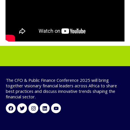
The CFO & Public Finance Conference 2025 will bring
together visionary financial leaders across Africa to share
best practices and discuss innovative trends shaping the
financial sector.
Facebook
Twitter
Instagram
Linkedin
Youtube