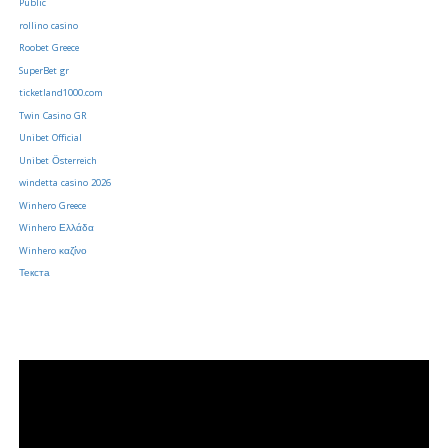
Public
rollino casino
Roobet Greece
SuperBet gr
ticketland1000.com
Twin Casino GR
Unibet Official
Unibet Österreich
windetta casino 2026
Winhero Greece
Winhero Ελλάδα
Winhero καζίνο
Текста