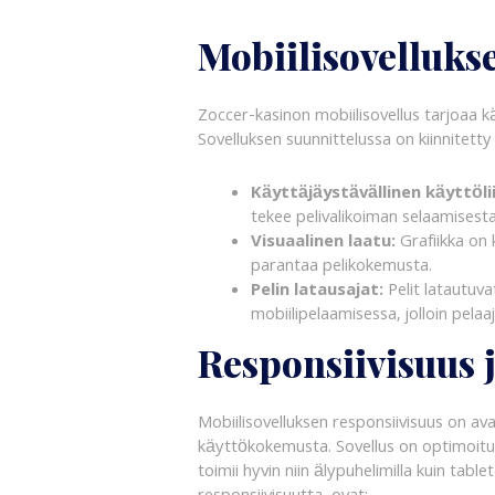
Mobiilisovelluks
Zoccer-kasinon mobiilisovellus tarjoaa k
Sovelluksen suunnittelussa on kiinnitetty
Käyttäjäystävällinen käyttöli
tekee pelivalikoiman selaamisesta
Visuaalinen laatu:
Grafiikka on 
parantaa pelikokemusta.
Pelin latausajat:
Pelit latautuva
mobiilipelaamisessa, jolloin pela
Responsiivisuus 
Mobiilisovelluksen responsiivisuus on av
käyttökokemusta. Sovellus on optimoitu eri
toimii hyvin niin älypuhelimilla kuin tabl