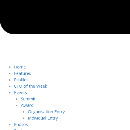
Home
Features
Profiles
CFO of the Week
Events
Summit
Award
Organisation Entry
Individual Entry
Photos