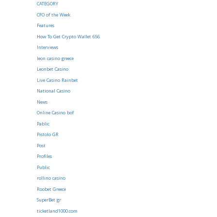
CATEGORY
CFO of the Week
Features
How To Get Crypto Wallet 656
Interviews
leon casino greece
Leonbet Casino
Live Casino Rainbet
National Casino
News
Online Casino bof
Pablic
Pistolo GR
Post
Profiles
Public
rollino casino
Roobet Greece
SuperBet gr
ticketland1000.com