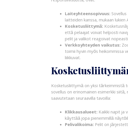
responsiivisuutta, ovat:
Laiteyhteensopivuus:
Sovellus 
laitteiden kanssa, mukaan lukien 
Kosketusliittymä:
Kosketusnäyt
että pelaajat voivat helposti navig
pelit ja valikot reagoivat nopeasti
Verkkoyhteyden vaikutus:
Zoc
toimii hyvin myös heikommissa ve
liikkuvat.
Kosketusliittymä
Kosketusliittymä on yksi tärkeimmistä te
sovellus on erinomainen esimerkki siitä
saavutetaan seuraavilla tavoilla:
Klikkausalueet:
Kaikki napit ja v
käyttää jopa pienemmillä näytöil
Pelivalikoima:
Pelit on järjestett