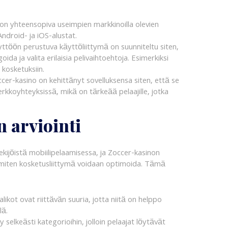
on yhteensopiva useimpien markkinoilla olevien
Android- ja iOS-alustat.
töön perustuva käyttöliittymä on suunniteltu siten,
oida ja valita erilaisia pelivaihtoehtoja. Esimerkiksi
 kosketuksiin.
cer-kasino on kehittänyt sovelluksensa siten, että se
rkkoyhteyksissä, mikä on tärkeää pelaajille, jotka
n arviointi
kijöistä mobiilipelaamisessa, ja Zoccer-kasinon
, miten kosketusliittymä voidaan optimoida. Tämä
alikot ovat riittävän suuria, jotta niitä on helppo
lä.
y selkeästi kategorioihin, jolloin pelaajat löytävät