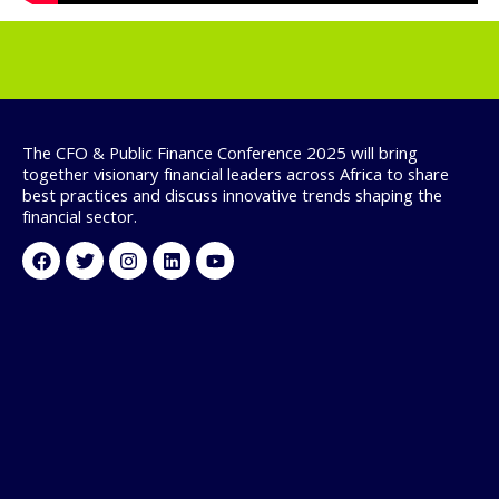
The CFO & Public Finance Conference 2025 will bring
together visionary financial leaders across Africa to share
best practices and discuss innovative trends shaping the
financial sector.
Facebook
Twitter
Instagram
Linkedin
Youtube