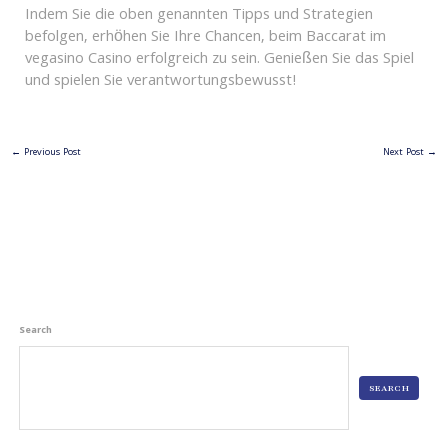
Indem Sie die oben genannten Tipps und Strategien
befolgen, erhöhen Sie Ihre Chancen, beim Baccarat im
vegasino Casino erfolgreich zu sein. Genießen Sie das Spiel
und spielen Sie verantwortungsbewusst!
←
Previous Post
Next Post
→
Search
SEARCH