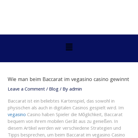
Skip
Post
to
navigation
content
Menu
Wie man beim Baccarat im vegasino casino gewinnt
Leave a Comment
/
Blog
/ By
admin
Baccarat ist ein beliebtes Kartenspiel, das sowohl in
physischen als auch in digitalen Casinos gespielt wird. Im
vegasino
Casino haben Spieler die Möglichkeit, Baccarat
bequem von ihrem mobilen Gerät aus zu genießen. In
diesem Artikel werden wir verschiedene Strategien und
Tipps besprechen, um beim Baccarat im vegasino Casino