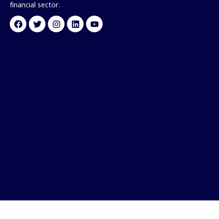
financial sector.
Facebook
Twitter
Instagram
Linkedin
Youtube