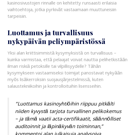
kasinosivustojen rinnalle on kehitetty runsaasti erilaisia
vaihtoehtoja, jotka pyrkivät vastaamaan muuttuneisiin
tarpeisiin.
Luottamus ja turvallisuus
nykypäivän peliympäristössä
Yksi alan kriittisimmistä kysymyksistä on turvallisuus –
kuinka varmistaa, että pelaajat voivat nauttia pelihetkistään
ilman riskiä petoksille tai vilpillisyydelle? Tähän
kysymykseen vastaamiseksi toimijat panostavat nykyään
myös lisäkerroksiin suojausjärjestelmissä, kuten
salaustekniikoihin ja kontrolloituihin lisensseihin.
“Luottamus kasinoyhtiöihin riippuu pitkälti
niiden kyvystä tarjota turvallinen pelikokemus
– ja tämä vaatii acta-certifikaatit, säännölliset
auditoinnit ja läpinäkyvän toiminnan,”
kommentoi alan julkaisuja analysoiva