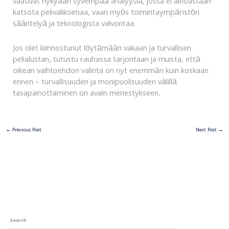
vaativat nykyään syvempää analyysiä, jossa ei ainoastaan
katsota pelivalikoimaa, vaan myös toimintaympäristön
sääntelyä ja teknologista valvontaa.
Jos olet kiinnostunut löytämään vakaan ja turvallisen
pelialustan, tutustu rauhassa tarjontaan ja muista, että
oikean vaihtoehdon valinta on nyt enemmän kuin koskaan
ennen – turvallisuuden ja monipuolisuuden välillä
tasapainottaminen on avain menestykseen.
←
Previous Post
Next Post
→
Search