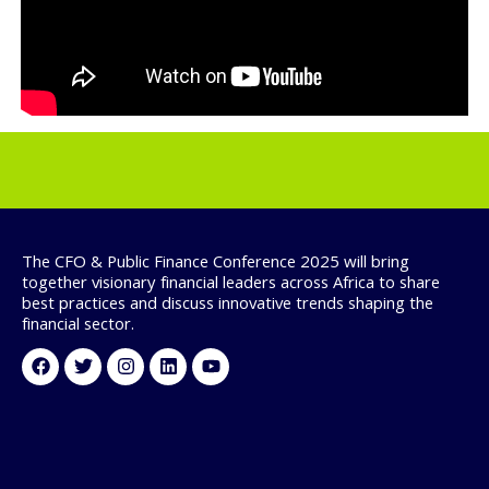
The CFO & Public Finance Conference 2025 will bring
together visionary financial leaders across Africa to share
best practices and discuss innovative trends shaping the
financial sector.
Facebook
Twitter
Instagram
Linkedin
Youtube