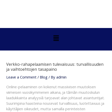
Skip
Post
to
navigation
content
Menu
Verkko-rahapelaamisen tulevaisuus: turvallisuuden
ja vaihtoehtojen tasapaino
Leave a Comment
/
Blog
/ By
admin
Online-pelaaminen on kokenut massiivisen muutoksen
viimeisen vuosikymmenen aikana, ja tämän muutoskulun
laadukkainta analyysiä tarjoavat alan johtavat asiantuntijat.
Suurimpina haasteina nousevat turvallisuus, luotettavuus ja
käyttäjien oikeudet, mutta samalla perinteisten