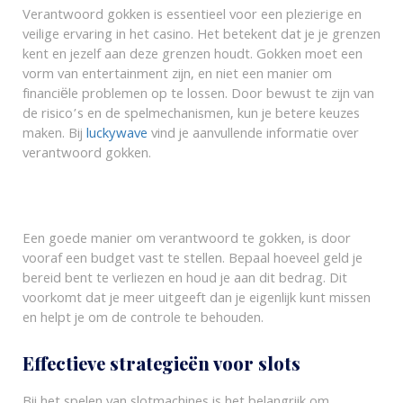
Verantwoord gokken is essentieel voor een plezierige en
veilige ervaring in het casino. Het betekent dat je je grenzen
kent en jezelf aan deze grenzen houdt. Gokken moet een
vorm van entertainment zijn, en niet een manier om
financiële problemen op te lossen. Door bewust te zijn van
de risico’s en de spelmechanismen, kun je betere keuzes
maken. Bij
luckywave
vind je aanvullende informatie over
verantwoord gokken.
Een goede manier om verantwoord te gokken, is door
vooraf een budget vast te stellen. Bepaal hoeveel geld je
bereid bent te verliezen en houd je aan dit bedrag. Dit
voorkomt dat je meer uitgeeft dan je eigenlijk kunt missen
en helpt je om de controle te behouden.
Effectieve strategieën voor slots