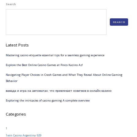
Search
SEARCH
Latest Posts
Mastering casino etiquette essential tips for a seamless gaming experience
Explore the Best Online Casino Games at Pinco Kazino Az!
Navigating Player Choices in Crash Games and What They Reveal About Online Gaming
Behavior
вавада и игра на автоматах: что привлекает новичков в онлайн-казино
Exploring the intricacies of casino gaming A complete overview
Categories
1
1win Casino Argentina 929