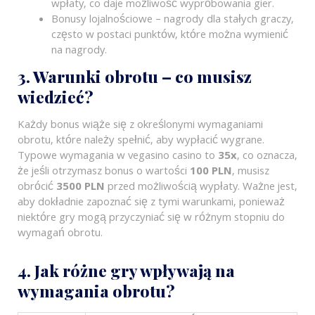
wpłaty, co daje możliwość wypróbowania gier.
Bonusy lojalnościowe – nagrody dla stałych graczy,
często w postaci punktów, które można wymienić
na nagrody.
3. Warunki obrotu – co musisz
wiedzieć?
Każdy bonus wiąże się z określonymi wymaganiami
obrotu, które należy spełnić, aby wypłacić wygrane.
Typowe wymagania w vegasino casino to
35x
, co oznacza,
że jeśli otrzymasz bonus o wartości
100 PLN
, musisz
obrócić
3500 PLN
przed możliwością wypłaty. Ważne jest,
aby dokładnie zapoznać się z tymi warunkami, ponieważ
niektóre gry mogą przyczyniać się w różnym stopniu do
wymagań obrotu.
4. Jak różne gry wpływają na
wymagania obrotu?