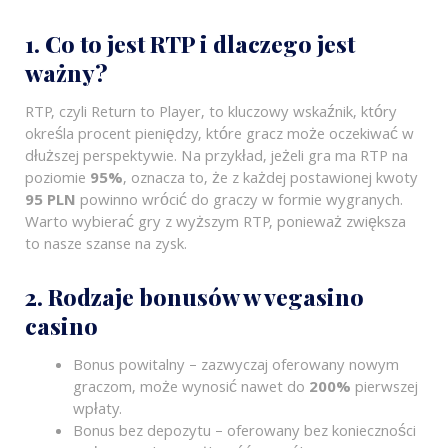
1. Co to jest RTP i dlaczego jest
ważny?
RTP, czyli Return to Player, to kluczowy wskaźnik, który
określa procent pieniędzy, które gracz może oczekiwać w
dłuższej perspektywie. Na przykład, jeżeli gra ma RTP na
poziomie
95%
, oznacza to, że z każdej postawionej kwoty
95 PLN
powinno wrócić do graczy w formie wygranych.
Warto wybierać gry z wyższym RTP, ponieważ zwiększa
to nasze szanse na zysk.
2. Rodzaje bonusów w vegasino
casino
Bonus powitalny – zazwyczaj oferowany nowym
graczom, może wynosić nawet do
200%
pierwszej
wpłaty.
Bonus bez depozytu – oferowany bez konieczności