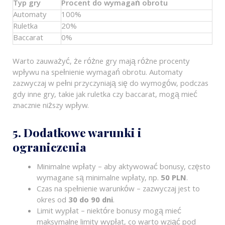
Typ gry
Procent do wymagań obrotu
Automaty
100%
Ruletka
20%
Baccarat
0%
Warto zauważyć, że różne gry mają różne procenty
wpływu na spełnienie wymagań obrotu. Automaty
zazwyczaj w pełni przyczyniają się do wymogów, podczas
gdy inne gry, takie jak ruletka czy baccarat, mogą mieć
znacznie niższy wpływ.
5. Dodatkowe warunki i
ograniczenia
Minimalne wpłaty – aby aktywować bonusy, często
wymagane są minimalne wpłaty, np.
50 PLN
.
Czas na spełnienie warunków – zazwyczaj jest to
okres od
30 do 90 dni
.
Limit wypłat – niektóre bonusy mogą mieć
maksymalne limity wypłat, co warto wziąć pod