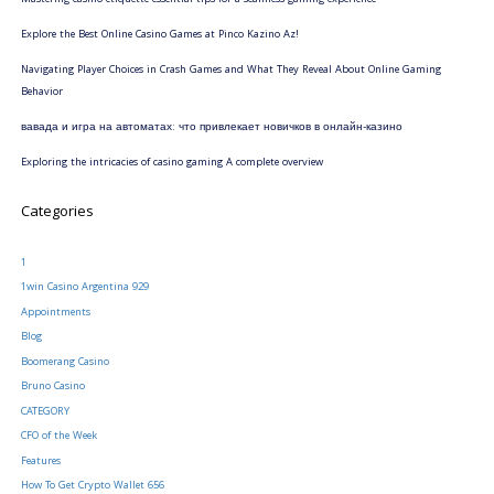
Explore the Best Online Casino Games at Pinco Kazino Az!
Navigating Player Choices in Crash Games and What They Reveal About Online Gaming
Behavior
вавада и игра на автоматах: что привлекает новичков в онлайн-казино
Exploring the intricacies of casino gaming A complete overview
Categories
1
1win Casino Argentina 929
Appointments
Blog
Boomerang Casino
Bruno Casino
CATEGORY
CFO of the Week
Features
How To Get Crypto Wallet 656