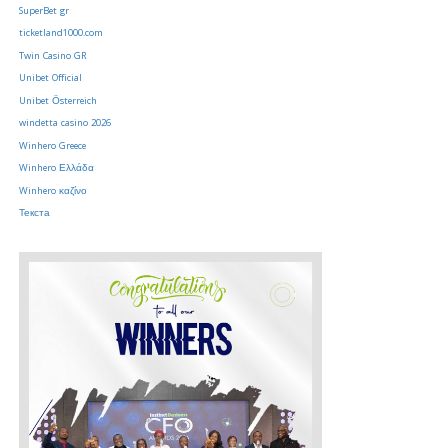
SuperBet gr
ticketland1000.com
Twin Casino GR
Unibet Official
Unibet Österreich
windetta casino 2026
Winhero Greece
Winhero Ελλάδα
Winhero καζίνο
Текста