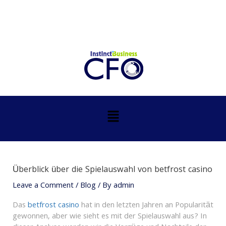
Skip
Post
to
navigation
content
Menu
Überblick über die Spielauswahl von betfrost casino
Leave a Comment
/
Blog
/ By
admin
Das
betfrost casino
hat in den letzten Jahren an Popularität
gewonnen, aber wie sieht es mit der Spielauswahl aus? In