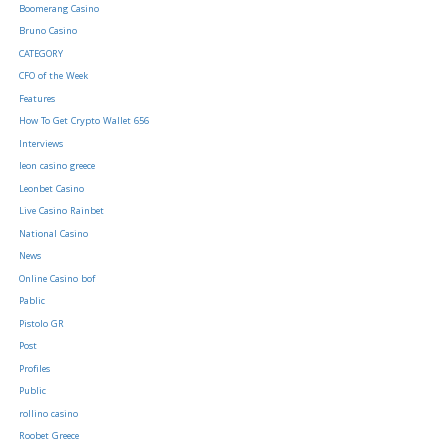
Boomerang Casino
Bruno Casino
CATEGORY
CFO of the Week
Features
How To Get Crypto Wallet 656
Interviews
leon casino greece
Leonbet Casino
Live Casino Rainbet
National Casino
News
Online Casino bof
Pablic
Pistolo GR
Post
Profiles
Public
rollino casino
Roobet Greece