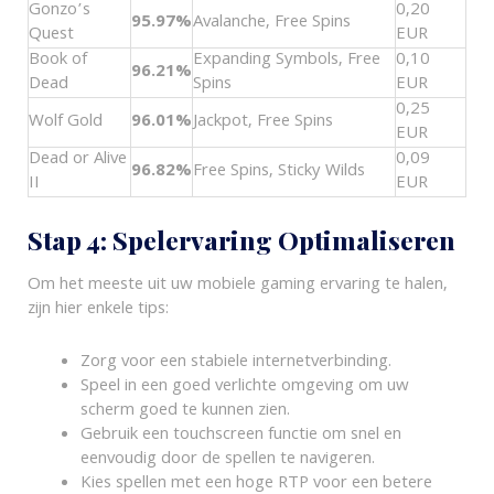
Gonzo’s
0,20
95.97%
Avalanche, Free Spins
Quest
EUR
Book of
Expanding Symbols, Free
0,10
96.21%
Dead
Spins
EUR
0,25
Wolf Gold
96.01%
Jackpot, Free Spins
EUR
Dead or Alive
0,09
96.82%
Free Spins, Sticky Wilds
II
EUR
Stap 4: Spelervaring Optimaliseren
Om het meeste uit uw mobiele gaming ervaring te halen,
zijn hier enkele tips:
Zorg voor een stabiele internetverbinding.
Speel in een goed verlichte omgeving om uw
scherm goed te kunnen zien.
Gebruik een touchscreen functie om snel en
eenvoudig door de spellen te navigeren.
Kies spellen met een hoge RTP voor een betere