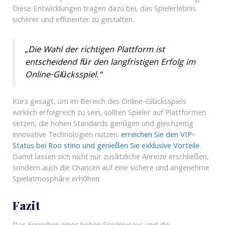
Diese Entwicklungen tragen dazu bei, das Spielerlebnis
sicherer und effizienter zu gestalten.
„Die Wahl der richtigen Plattform ist
entscheidend für den langfristigen Erfolg im
Online-Glücksspiel.“
Kurz gesagt, um im Bereich des Online-Glücksspiels
wirklich erfolgreich zu sein, sollten Spieler auf Plattformen
setzen, die hohen Standards genügen und gleichzeitig
innovative Technologien nutzen.
erreichen Sie den VIP-
Status bei Roo stino und genießen Sie exklusive Vorteile
.
Damit lassen sich nicht nur zusätzliche Anreize erschließen,
sondern auch die Chancen auf eine sichere und angenehme
Spielatmosphäre erhöhen.
Fazit