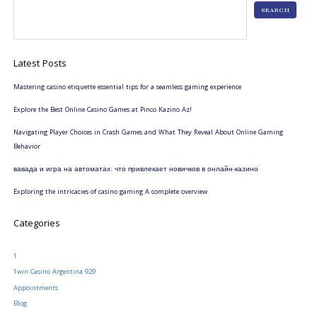
SEARCH
Latest Posts
Mastering casino etiquette essential tips for a seamless gaming experience
Explore the Best Online Casino Games at Pinco Kazino Az!
Navigating Player Choices in Crash Games and What They Reveal About Online Gaming
Behavior
вавада и игра на автоматах: что привлекает новичков в онлайн-казино
Exploring the intricacies of casino gaming A complete overview
Categories
1
1win Casino Argentina 929
Appointments
Blog