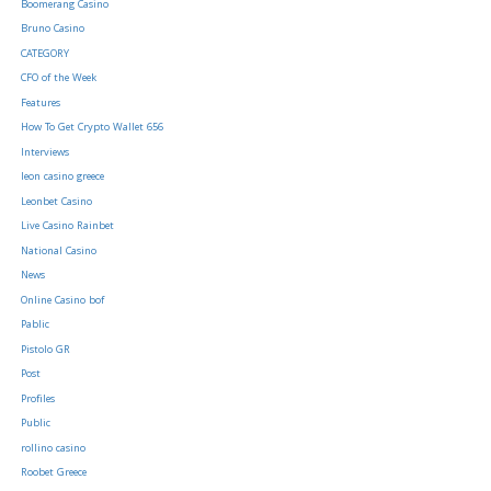
Boomerang Casino
Bruno Casino
CATEGORY
CFO of the Week
Features
How To Get Crypto Wallet 656
Interviews
leon casino greece
Leonbet Casino
Live Casino Rainbet
National Casino
News
Online Casino bof
Pablic
Pistolo GR
Post
Profiles
Public
rollino casino
Roobet Greece