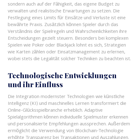
sondern auch auf der Fähigkeit, das eigene Budget zu
verwalten und realistische Erwartungen zu setzen. Die
Festlegung eines Limits für Einsätze und Verluste ist eine
bewährte Praxis. Zusätzlich können Spieler durch das
Verständnis der Spielregeln und Wahrscheinlichkeiten ihre
Entscheidungen gezielt steuern. Besonders bei komplexen
Spielen wie Poker oder Blackjack lohnt es sich, Strategien
wie Karten zählen oder Einsatzmanagement zu erlernen,
wobei stets die Legalität solcher Techniken zu beachten ist.
Technologische Entwicklungen
und ihr Einfluss
Die Integration modernster Technologien wie künstliche
Intelligenz (KI) und maschinelles Lernen transformiert die
Online-Glücksspielbranche erheblich. Adaptive
Spielalgorithmen können individuelle Spielmuster erkennen
und personalisierte Empfehlungen aussprechen. Außerdem
ermöglicht die Verwendung von Blockchain-Technologie
erhöhte Transparenz bei Transaktionen und Auszahlungen.