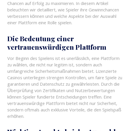
Chancen auf Erfolg zu maximieren. In diesem Artikel
beleuchten wir detailliert, wie Spieler ihre Gewinnchancen
verbessern können und welche Aspekte bei der Auswahl
einer Plattform eine Rolle spielen.
Die Bedeutung einer
vertrauenswürdigen Plattform
Vor Beginn des Spielens ist es unerlässlich, eine Plattform
zu wählen, die nicht nur legitim ist, sondern auch
umfangreiche Sicherheitsmaßnahmen bietet. Lizenzierte
Casinos unterliegen strengen Kontrollen, um faire Spiele zu
garantieren und Datenschutz zu gewährleisten. Durch die
Überprüfung von Zertifikaten und Nutzerbewertungen
können Spieler fundierte Entscheidungen treffen. Eine
vertrauenswürdige Plattform bietet nicht nur Sicherheit,
sondern oftmals auch exklusive Vorteile, die den Spielspaß
erhöhen.