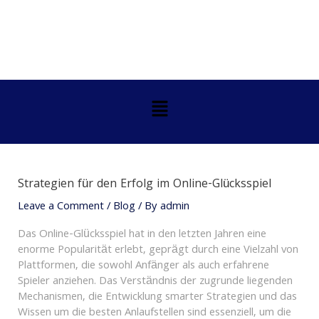
Skip
Post
to
navigation
content
Menu
Strategien für den Erfolg im Online-Glücksspiel
Leave a Comment
/
Blog
/ By
admin
Das Online-Glücksspiel hat in den letzten Jahren eine
enorme Popularität erlebt, geprägt durch eine Vielzahl von
Plattformen, die sowohl Anfänger als auch erfahrene
Spieler anziehen. Das Verständnis der zugrunde liegenden
Mechanismen, die Entwicklung smarter Strategien und das
Wissen um die besten Anlaufstellen sind essenziell, um die