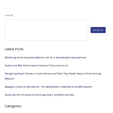
Search
SEARCH
Latest Posts
Mastering casino etiquette essential tips for a seamless gaming experience
Explore the Best Online Casino Games at Pinco Kazino Az!
Navigating Player Choices in Crash Games and What They Reveal About Online Gaming
Behavior
вавада и игра на автоматах: что привлекает новичков в онлайн-казино
Exploring the intricacies of casino gaming A complete overview
Categories