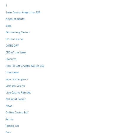
1
1win Casino Argentina 929
Appointments
Blog
Boomerang Casino
Bruno Casino
CATEGORY
CFO of the Week
Features
How To Get Crypto Wallet 656
Interviews
leon casino greece
Leonbet Casino
Live Casino Rainbet
National Casino
News
Online Casino bof
Pablic
Pistolo GR
Post