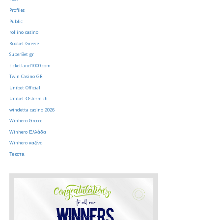
Profiles
Public
rollino casino
Roobet Greece
SuperBet gr
ticketland1000.com
Twin Casino GR
Unibet Official
Unibet Österreich
windetta casino 2026
Winhero Greece
Winhero Ελλάδα
Winhero καζίνο
Текста