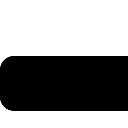
Skip
Post
to
navigation
content
Menu