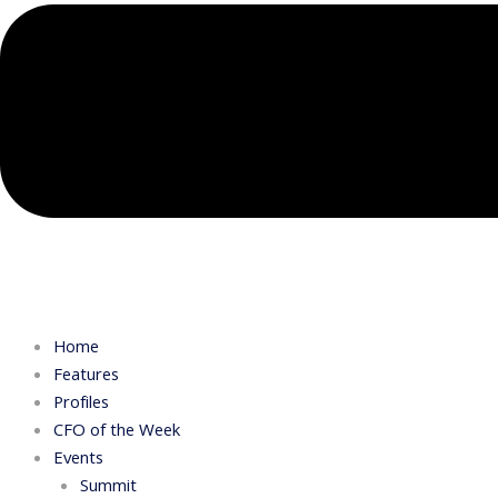
Home
Features
Profiles
CFO of the Week
Events
Summit