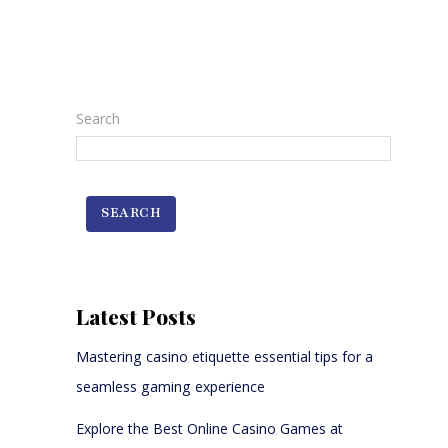
Search
SEARCH
Latest Posts
Mastering casino etiquette essential tips for a
seamless gaming experience
Explore the Best Online Casino Games at