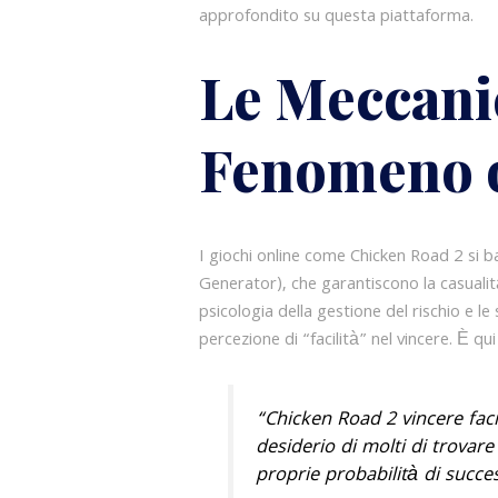
approfondito su questa piattaforma.
Le Meccani
Fenomeno 
I giochi online come Chicken Road 2 s
Generator), che garantiscono la casualità
psicologia della gestione del rischio e le
percezione di “facilità” nel vincere. È q
“Chicken Road 2 vincere faci
desiderio di molti di trovar
proprie probabilità di succe