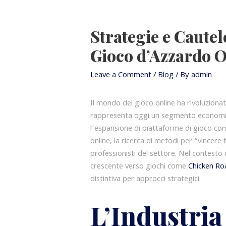
n
Strategie e Cautel
Gioco d’Azzardo On
Leave a Comment
/
Blog
/ By
admin
Il mondo del gioco online ha rivoluzionat
rappresenta oggi un segmento economico d
l’espansione di piattaforme di gioco co
online, la ricerca di metodi per “vincere f
professionisti del settore. Nel contesto d
crescente verso giochi come
Chicken Roa
distintiva per approcci strategici.
L’Industria