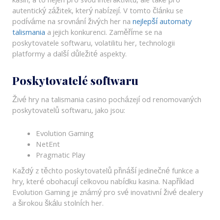
kasin, a to nejen pro svou interaktivitu, ale také pro
autentický zážitek, který nabízejí. V tomto článku se
podíváme na srovnání živých her na
nejlepší automaty
talismania
a jejich konkurenci. Zaměříme se na
poskytovatele softwaru, volatilitu her, technologii
platformy a další důležité aspekty.
Poskytovatelé softwaru
Živé hry na talismania casino pocházejí od renomovaných
poskytovatelů softwaru, jako jsou:
Evolution Gaming
NetEnt
Pragmatic Play
Každý z těchto poskytovatelů přináší jedinečné funkce a
hry, které obohacují celkovou nabídku kasina. Například
Evolution Gaming je známý pro své inovativní živé dealery
a širokou škálu stolních her.