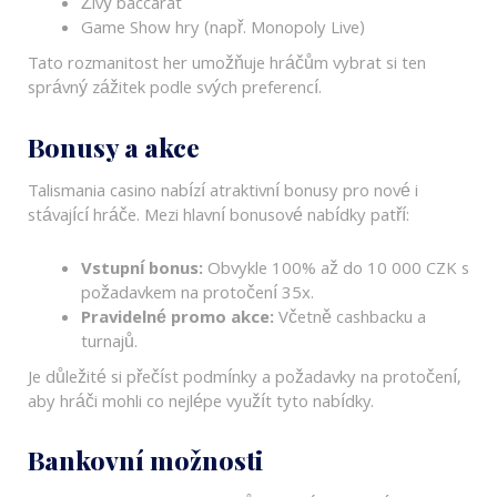
Živý baccarat
Game Show hry (např. Monopoly Live)
Tato rozmanitost her umožňuje hráčům vybrat si ten
správný zážitek podle svých preferencí.
Bonusy a akce
Talismania casino nabízí atraktivní bonusy pro nové i
stávající hráče. Mezi hlavní bonusové nabídky patří:
Vstupní bonus:
Obvykle 100% až do 10 000 CZK s
požadavkem na protočení 35x.
Pravidelné promo akce:
Včetně cashbacku a
turnajů.
Je důležité si přečíst podmínky a požadavky na protočení,
aby hráči mohli co nejlépe využít tyto nabídky.
Bankovní možnosti