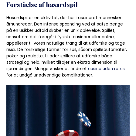
Forståelse af hasardspil
Hasardspil er en aktivitet, der har fascineret mennesker i
århundreder. Den intense spænding ved at satse penge
på en usikker udfald skaber en unik oplevelse. Spillet,
uanset om det foregår i fysiske casinoer eller online,
appellerer til vores naturlige trang til at udforske og tage
risici. De forskellige former for spil, såsom spilleautomater,
poker og roulette, tillader spillere at udforske både
strategi og held, hvilket tilføjer en ekstra dimension til
spændingen. Mange ønsker at finde et
casino uden rofus
for at undgå unødvendige komplikationer.