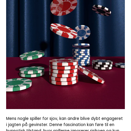
Mens nogle spiller for sjov, kan andre blive dybt engageret
i jagten på gevinster. Denne fascination kan føre til en
hypnotisk tilstand, hvor spillerne ignorerer risikoen og kun