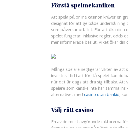
Förstå spelmekaniken
Att spela på online casinon kräver en gr
designat för att ge både underhållning o
som påverkar utfallet. För att öka dina ch
spelet fungerar, inklusive regler, odds 
mer informerade beslut, vilket ökar din c
Många spelare negligerar vikten av att 
investera tid i att förstå spelet kan du b
när det är dags att dra sig tillbaka. Att
spelare som kanske inte har samma insik
alternativet med
casino utan bankid
, so
Välj rätt casino
En av de mest avgörande faktorerna för a