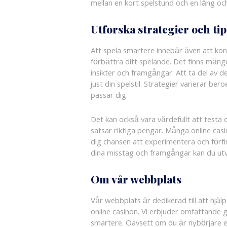
mellan en kort spelstund och en lång och
Utforska strategier och tip
Att spela smartere innebär även att konti
förbättra ditt spelande. Det finns mäng
insikter och framgångar. Att ta del av de
just din spelstil. Strategier varierar be
passar dig.
Det kan också vara värdefullt att testa 
satsar riktiga pengar. Många online casin
dig chansen att experimentera och förfin
dina misstag och framgångar kan du utve
Om vår webbplats
Vår webbplats är dedikerad till att hjäl
online casinon. Vi erbjuder omfattande g
smartere. Oavsett om du är nybörjare ell