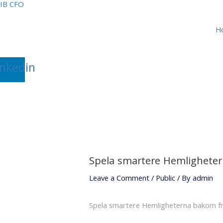
Skip
Post
IB CFO
to
navigation
content
H
inkedin
Spela smartere Hemligheter
Leave a Comment
/
Public
/ By
admin
Spela smartere Hemligheterna bakom fr