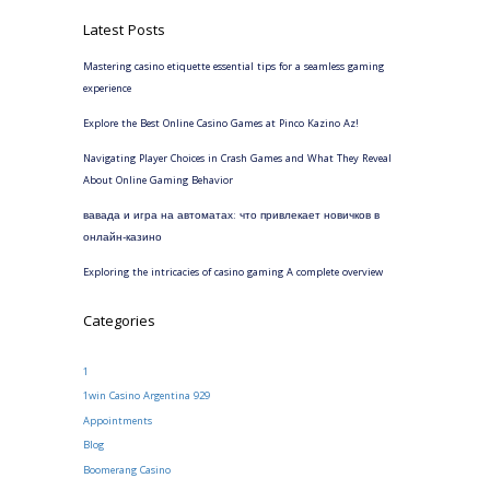
Latest Posts
Mastering casino etiquette essential tips for a seamless gaming
experience
Explore the Best Online Casino Games at Pinco Kazino Az!
Navigating Player Choices in Crash Games and What They Reveal
About Online Gaming Behavior
вавада и игра на автоматах: что привлекает новичков в
онлайн-казино
Exploring the intricacies of casino gaming A complete overview
Categories
1
1win Casino Argentina 929
Appointments
Blog
Boomerang Casino