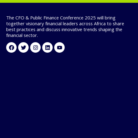
The CFO & Public Finance Conference 2025 will bring
together visionary financial leaders across Africa to share
best practices and discuss innovative trends shaping the
financial sector.
Facebook
Twitter
Instagram
Linkedin
Youtube