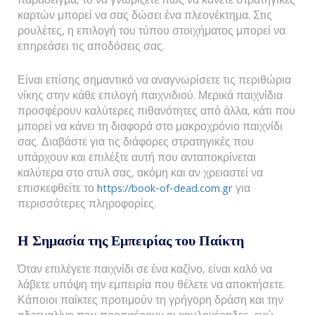
παράδειγμα, το να γνωρίζετε πώς να κάνετε στρατηγικές
καρτών μπορεί να σας δώσει ένα πλεονέκτημα. Στις
ρουλέτες, η επιλογή του τύπου στοιχήματος μπορεί να
επηρεάσει τις αποδόσεις σας.
Είναι επίσης σημαντικό να αναγνωρίσετε τις περιθώρια
νίκης στην κάθε επιλογή παιχνιδιού. Μερικά παιχνίδια
προσφέρουν καλύτερες πιθανότητες από άλλα, κάτι που
μπορεί να κάνει τη διαφορά στο μακροχρόνιο παιχνίδι
σας. Διαβάστε για τις διάφορες στρατηγικές που
υπάρχουν και επιλέξτε αυτή που ανταποκρίνεται
καλύτερα στο στυλ σας, ακόμη και αν χρειαστεί να
επισκεφθείτε το
https://book-of-dead.com.gr
για
περισσότερες πληροφορίες.
Η Σημασία της Εμπειρίας του Παίκτη
Όταν επιλέγετε παιχνίδι σε ένα καζίνο, είναι καλό να
λάβετε υπόψη την εμπειρία που θέλετε να αποκτήσετε.
Κάποιοι παίκτες προτιμούν τη γρήγορη δράση και την