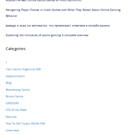
Explore the Best Online Casino Games at Pinco Kazino Az!
Navigating Player Choices in Crash Games and What They Reveal About Online Gaming
Behavior
вавада и игра на автоматах: что привлекает новичков в онлайн-казино
Exploring the intricacies of casino gaming A complete overview
Categories
1
1win Casino Argentina 929
Appointments
Blog
Boomerang Casino
Bruno Casino
CATEGORY
CFO of the Week
Features
How To Get Crypto Wallet 656
Interviews