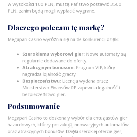
w wysokości 100 PLN, muszą Państwo postawić 3500
PLN, zanim będą mogli wypłacić wygrane.
Dlaczego polecam tę markę?
Megapari Casino wyróżnia się na tle konkurencji dzięki:
Szerokiemu wyborowi gier:
Nowe automaty są
regularnie dodawane do oferty.
Atrakcyjnym bonusom:
Program VIP, który
nagradza lojalność graczy.
Bezpieczeństwu:
Licencja wydana przez
Ministerstwo Finansów RP zapewnia legalność i
bezpieczeństwo gier.
Podsumowanie
Megapari Casino to doskonały wybór dla entuzjastów gier
hazardowych, którzy poszukują innowacyjnych automatów
oraz atrakcyjnych bonusów. Dzięki szerokiej ofercie gier,