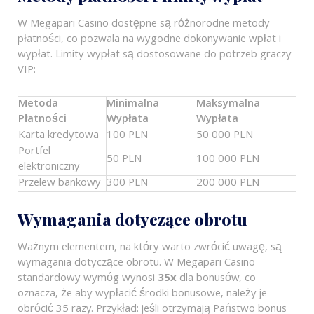
W Megapari Casino dostępne są różnorodne metody
płatności, co pozwala na wygodne dokonywanie wpłat i
wypłat. Limity wypłat są dostosowane do potrzeb graczy
VIP:
Metoda
Minimalna
Maksymalna
Płatności
Wypłata
Wypłata
Karta kredytowa
100 PLN
50 000 PLN
Portfel
50 PLN
100 000 PLN
elektroniczny
Przelew bankowy
300 PLN
200 000 PLN
Wymagania dotyczące obrotu
Ważnym elementem, na który warto zwrócić uwagę, są
wymagania dotyczące obrotu. W Megapari Casino
standardowy wymóg wynosi
35x
dla bonusów, co
oznacza, że aby wypłacić środki bonusowe, należy je
obrócić 35 razy. Przykład: jeśli otrzymają Państwo bonus