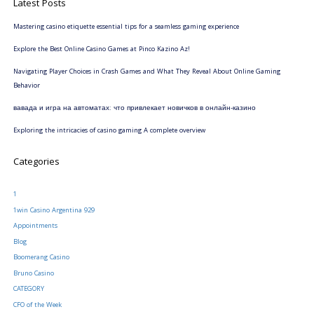
Latest Posts
Mastering casino etiquette essential tips for a seamless gaming experience
Explore the Best Online Casino Games at Pinco Kazino Az!
Navigating Player Choices in Crash Games and What They Reveal About Online Gaming
Behavior
вавада и игра на автоматах: что привлекает новичков в онлайн-казино
Exploring the intricacies of casino gaming A complete overview
Categories
1
1win Casino Argentina 929
Appointments
Blog
Boomerang Casino
Bruno Casino
CATEGORY
CFO of the Week