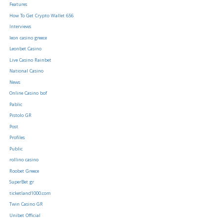
Features
How To Get Crypto Wallet 656
Interviews
leon casino greece
Leonbet Casino
Live Casino Rainbet
National Casino
News
Online Casino bof
Pablic
Pistolo GR
Post
Profiles
Public
rollino casino
Roobet Greece
SuperBet gr
ticketland1000.com
Twin Casino GR
Unibet Official