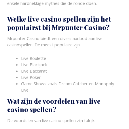
enkele hardnekkige mythes die de ronde doen.
Welke live casino spellen zijn het
populairst bij Mrpunter Casino?
Mrpunter Casino biedt een divers aanbod aan live
casinospellen. De meest populaire zijn:
Live Roulette
Live Blackjack
Live Baccarat
Live Poker
Game Shows zoals Dream Catcher en Monopoly
Live
Wat zijn de voordelen van live
casino spellen?
De voordelen van live casino spellen zijn talrijk: