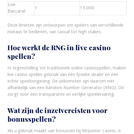
Live
1
15.000
Baccarat
Deze limieten zijn ontworpen om spelers van verschillende
niveaus te bedienen, van casual tot high stakes.
Hoe werkt de RNG in live casino
spellen?
In tegenstelling tot traditionele online casinospellen, maken
live casino spellen gebruik van een fysieke dealer en een
echte speelomgeving. De uitkomsten zijn daarom niet
afhankelijk van een Random Number Generator (RNG). Dit
zorgt voor een transparante en eerlijke speelervaring.
Wat zijn de inzetvereisten voor
bonusspellen?
Als u gebruik maakt van bonussen bij Mrpunter Casino, is