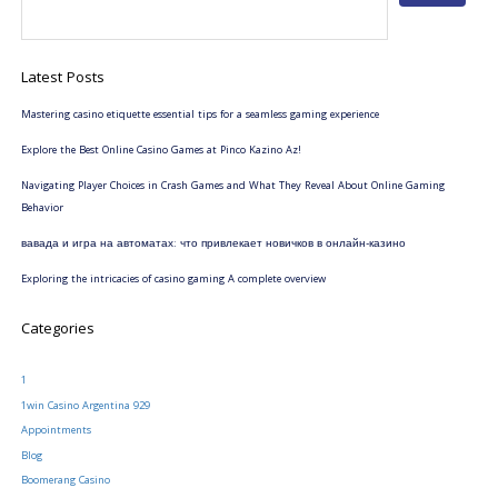
Latest Posts
Mastering casino etiquette essential tips for a seamless gaming experience
Explore the Best Online Casino Games at Pinco Kazino Az!
Navigating Player Choices in Crash Games and What They Reveal About Online Gaming
Behavior
вавада и игра на автоматах: что привлекает новичков в онлайн-казино
Exploring the intricacies of casino gaming A complete overview
Categories
1
1win Casino Argentina 929
Appointments
Blog
Boomerang Casino