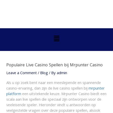
Skip
Post
to
navigation
content
Menu
Populaire Live Casino Spellen bij Mrpunter Casino
Leave a Comment
/
Blog
/ By
admin
Als u op zoek bent naar een meeslepende en spannende
casino-ervaring, dan zijn de live casino spellen bij
mrpunter
platform
een uitstekende keuze. Mrpunter Casino biedt een
scala aan live spellen die speciaal zijn ontworpen voor de
veeleisende speler. Hieronder vindt u antwoorden op
veelgestelde vragen over deze populaire spellen, alsook