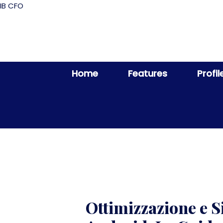
Skip
Post
IB CFO
to
navigation
content
Home
Features
Profil
Ottimizzazione e S