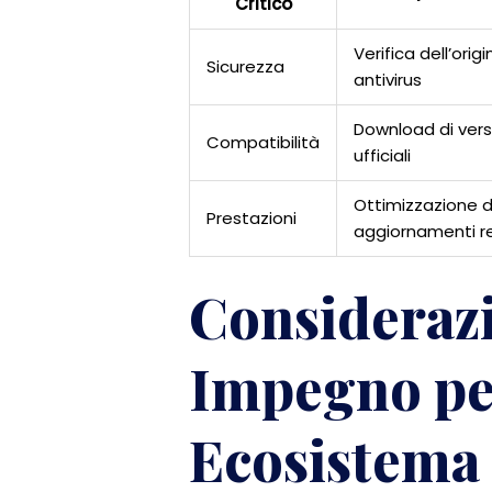
Critico
Verifica dell’ori
Sicurezza
antivirus
Download di vers
Compatibilità
ufficiali
Ottimizzazione 
Prestazioni
aggiornamenti re
Considerazi
Impegno pe
Ecosistema 