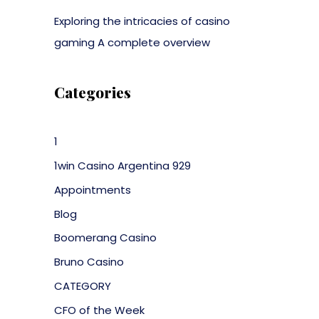
Exploring the intricacies of casino
gaming A complete overview
Categories
1
1win Casino Argentina 929
Appointments
Blog
Boomerang Casino
Bruno Casino
CATEGORY
CFO of the Week