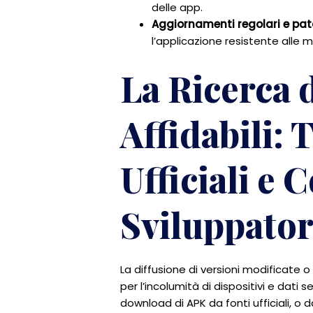
delle app.
Aggiornamenti regolari e patc
l’applicazione resistente alle
La Ricerca 
Affidabili: 
Ufficiali e
Sviluppator
La diffusione di versioni modificate o
per l’incolumità di dispositivi e dati 
download di APK da fonti ufficiali, o 