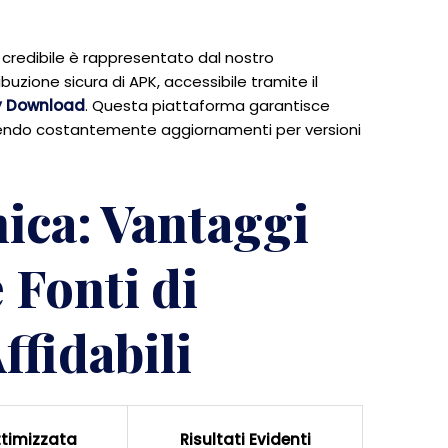
a credibile è rappresentato dal nostro
uzione sicura di APK, accessibile tramite il
y Download
. Questa piattaforma garantisce
cevendo costantemente aggiornamenti per versioni
nica: Vantaggi
e Fonti di
fidabili
ttimizzata
Risultati Evidenti