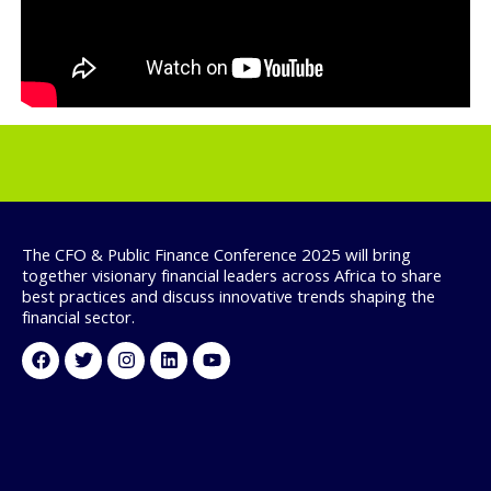
The CFO & Public Finance Conference 2025 will bring
together visionary financial leaders across Africa to share
best practices and discuss innovative trends shaping the
financial sector.
Facebook
Twitter
Instagram
Linkedin
Youtube