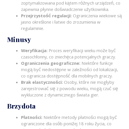
zoptymalizowana pod kątem różnych urządzeń, co
zapewnia płynne doświadczenie użytkownika.
Przejrzystość regulacji:
Ograniczenia wiekowe są
jasno określone i łatwe do zrozumienia w
regulaminie.
Minusy
Weryfikacja:
Proces weryfikacji wieku może być
czasochłonny, co zniechęca potencjalnych graczy.
Ograniczenia geograficzne:
Niektóre funkcje
mogą być niedostępne w zależności od lokalizacji,
co ogranicza dostępność dla mobilnych graczy.
Brak elastyczności:
Osoby, które nie mogłyby
zarejestrować się z powodu wieku, mogą czuć się
wykluczone z dynamicznego świata gier.
Brzydota
Płatności:
Niektóre metody płatności mogą być
ograniczone dla osób poniżej 18 roku życia, co