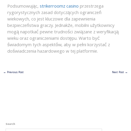
Podsumowując,
strikerroomz casino
przestrzega
rygorystycznych zasad dotyczących ograniczeń
wiekowych, co jest kluczowe dla zapewnienia
bezpieczeństwa graczy. Jednakże, mobilni użytkownicy
mogą napotkać pewne trudności związane z weryfikacją
wieku oraz ograniczeniami dostępu. Warto być
świadomym tych aspektów, aby w pełni korzystać z
doświadczenia hazardowego w tej platformie.
←
Previous Post
Next Post
→
Search