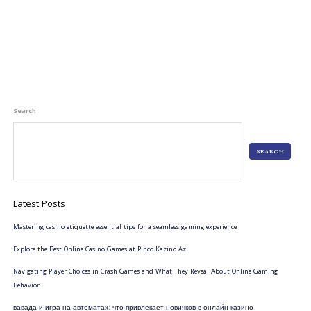
Search
SEARCH
Latest Posts
Mastering casino etiquette essential tips for a seamless gaming experience
Explore the Best Online Casino Games at Pinco Kazino Az!
Navigating Player Choices in Crash Games and What They Reveal About Online Gaming
Behavior
вавада и игра на автоматах: что привлекает новичков в онлайн-казино