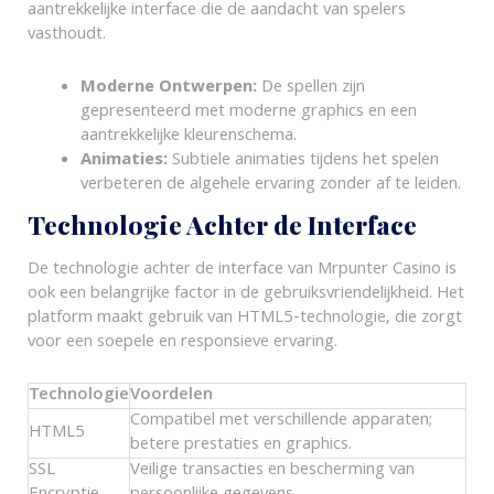
aantrekkelijke interface die de aandacht van spelers
vasthoudt.
Moderne Ontwerpen:
De spellen zijn
gepresenteerd met moderne graphics en een
aantrekkelijke kleurenschema.
Animaties:
Subtiele animaties tijdens het spelen
verbeteren de algehele ervaring zonder af te leiden.
Technologie Achter de Interface
De technologie achter de interface van Mrpunter Casino is
ook een belangrijke factor in de gebruiksvriendelijkheid. Het
platform maakt gebruik van HTML5-technologie, die zorgt
voor een soepele en responsieve ervaring.
Technologie
Voordelen
Compatibel met verschillende apparaten;
HTML5
betere prestaties en graphics.
SSL
Veilige transacties en bescherming van