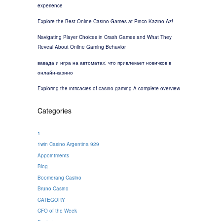
experience
Explore the Best Online Casino Games at Pinco Kazino Az!
Navigating Player Choices in Crash Games and What They
Reveal About Online Gaming Behavior
вавада и игра на автоматах: что привлекает новичков в
онлайн-казино
Exploring the intricacies of casino gaming A complete overview
Categories
1
1win Casino Argentina 929
Appointments
Blog
Boomerang Casino
Bruno Casino
CATEGORY
CFO of the Week