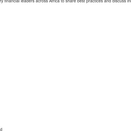
financial leaders across Africa to share best practices and discuss inn
nd