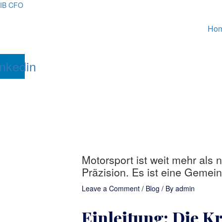
Skip
Post
IB CFO
to
navigation
content
Ho
inkedin
Motorsport ist weit mehr als
Präzision. Es ist eine Gemein
Leave a Comment
/
Blog
/ By
admin
Einleitung: Die K