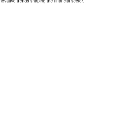
ovative trends shaping the financial sector.