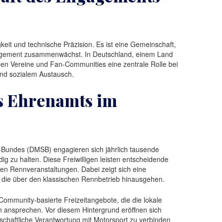
keit und technische Präzision. Es ist eine Gemeinschaft,
agement zusammenwächst. In Deutschland, einem Land
elen Vereine und Fan-Communities eine zentrale Rolle bei
nd sozialem Austausch.
s Ehrenamts im
-Bundes (DMSB) engagieren sich jährlich tausende
ig zu halten. Diese Freiwilligen leisten entscheidende
ren Rennveranstaltungen. Dabei zeigt sich eine
, die über den klassischen Rennbetrieb hinausgehen.
Community-basierte Freizeitangebote, die die lokale
 ansprechen. Vor diesem Hintergrund eröffnen sich
llschaftliche Verantwortung mit Motorsport zu verbinden