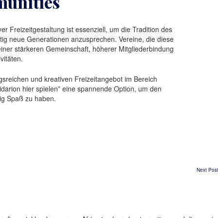
unities
er Freizeitgestaltung ist essenziell, um die Tradition des
itig neue Generationen anzusprechen. Vereine, die diese
 einer stärkeren Gemeinschaft, höherer Mitgliederbindung
vitäten.
gsreichen und kreativen Freizeitangebot im Bereich
midarion hier spielen” eine spannende Option, um den
tig Spaß zu haben.
Next Pos