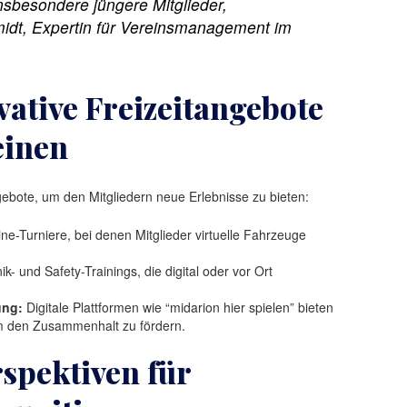
nsbesondere jüngere Mitglieder,
idt, Expertin für Vereinsmanagement im
vative Freizeitangebote
einen
gebote, um den Mitgliedern neue Erlebnisse zu bieten:
ne-Turniere, bei denen Mitglieder virtuelle Fahrzeuge
k- und Safety-Trainings, die digital oder vor Ort
ung:
Digitale Plattformen wie “midarion hier spielen” bieten
m den Zusammenhalt zu fördern.
rspektiven für