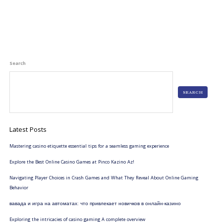
Search
SEARCH
Latest Posts
Mastering casino etiquette essential tips for a seamless gaming experience
Explore the Best Online Casino Games at Pinco Kazino Az!
Navigating Player Choices in Crash Games and What They Reveal About Online Gaming
Behavior
вавада и игра на автоматах: что привлекает новичков в онлайн-казино
Exploring the intricacies of casino gaming A complete overview