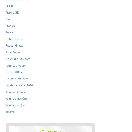
Pablic
Pistolo GR
Post
Profiles
Public
rollino casino
Roobet Greece
SuperBet gr
ticketland1000.com
Twin Casino GR
Unibet Official
Unibet Österreich
windetta casino 2026
Winhero Greece
Winhero Ελλάδα
Winhero καζίνο
Текста