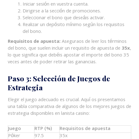
Iniciar sesión en vuestra cuenta.
Dirigirse a la sección de promociones.
Seleccionar el bono que deseáis activar.
Realizar un depósito mínimo según los requisitos
del bono.
Requisitos de apuesta:
Aseguraos de leer los términos
del bono, que suelen incluir un requisito de apuesta de
35x
,
lo que significa que debéis apostar el importe del bono 35
veces antes de poder retirar las ganancias.
Paso 3: Selección de Juegos de
Estrategia
Elegir el juego adecuado es crucial. Aquí os presentamos
una tabla comparativa de algunos de los mejores juegos de
estrategia disponibles en lanista casino:
Juego
RTP (%)
Requisitos de apuesta
Póker
97.5
35x