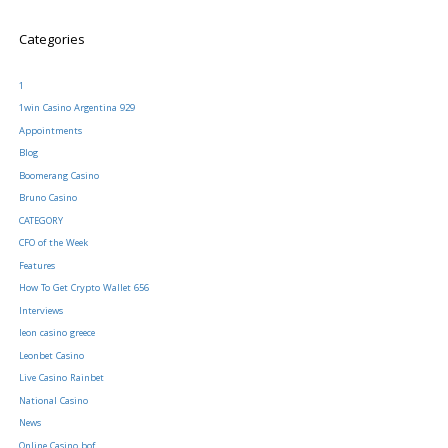
Categories
1
1win Casino Argentina 929
Appointments
Blog
Boomerang Casino
Bruno Casino
CATEGORY
CFO of the Week
Features
How To Get Crypto Wallet 656
Interviews
leon casino greece
Leonbet Casino
Live Casino Rainbet
National Casino
News
Online Casino bof