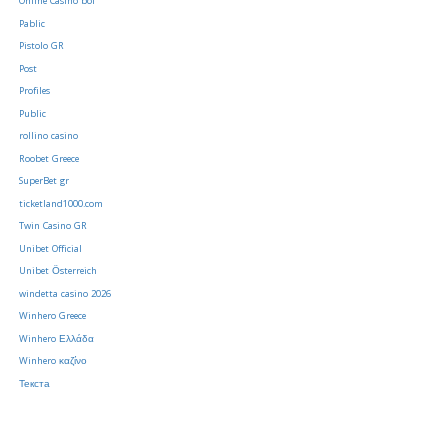
Online Casino bof
Pablic
Pistolo GR
Post
Profiles
Public
rollino casino
Roobet Greece
SuperBet gr
ticketland1000.com
Twin Casino GR
Unibet Official
Unibet Österreich
windetta casino 2026
Winhero Greece
Winhero Ελλάδα
Winhero καζίνο
Текста