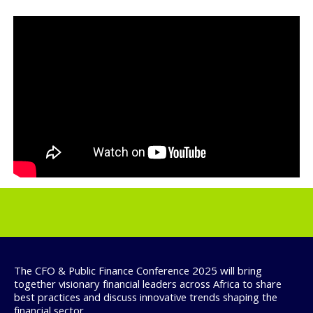
The CFO & Public Finance Conference 2025 will bring
together visionary financial leaders across Africa to share
best practices and discuss innovative trends shaping the
financial sector.