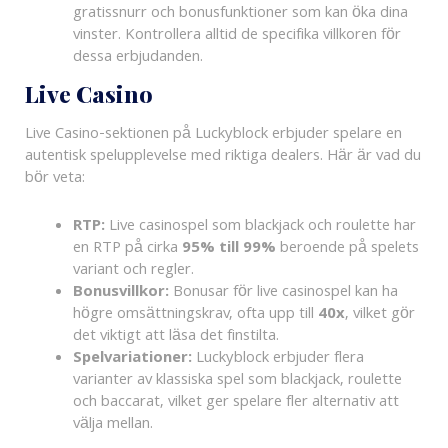
gratissnurr och bonusfunktioner som kan öka dina
vinster. Kontrollera alltid de specifika villkoren för
dessa erbjudanden.
Live Casino
Live Casino-sektionen på Luckyblock erbjuder spelare en
autentisk spelupplevelse med riktiga dealers. Här är vad du
bör veta:
RTP:
Live casinospel som blackjack och roulette har
en RTP på cirka
95% till 99%
beroende på spelets
variant och regler.
Bonusvillkor:
Bonusar för live casinospel kan ha
högre omsättningskrav, ofta upp till
40x
, vilket gör
det viktigt att läsa det finstilta.
Spelvariationer:
Luckyblock erbjuder flera
varianter av klassiska spel som blackjack, roulette
och baccarat, vilket ger spelare fler alternativ att
välja mellan.