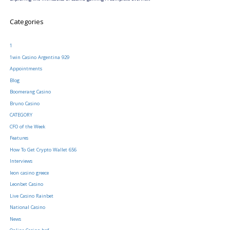
Categories
1
1win Casino Argentina 929
Appointments
Blog
Boomerang Casino
Bruno Casino
CATEGORY
CFO of the Week
Features
How To Get Crypto Wallet 656
Interviews
leon casino greece
Leonbet Casino
Live Casino Rainbet
National Casino
News