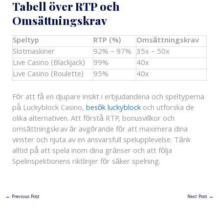
Tabell över RTP och
Omsättningskrav
Speltyp
RTP (%)
Omsättningskrav
Slotmaskiner
92% – 97%
35x – 50x
Live Casino (Blackjack)
99%
40x
Live Casino (Roulette)
95%
40x
För att få en djupare insikt i erbjudandena och speltyperna
på Luckyblock Casino,
besök luckyblock
och utforska de
olika alternativen. Att förstå RTP, bonusvillkor och
omsättningskrav är avgörande för att maximera dina
vinster och njuta av en ansvarsfull spelupplevelse. Tänk
alltid på att spela inom dina gränser och att följa
Spelinspektionens riktlinjer för säker spelning.
←
Previous Post
Next Post
→