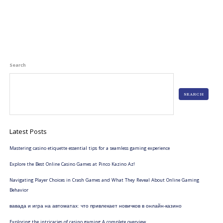
Search
SEARCH
Latest Posts
Mastering casino etiquette essential tips for a seamless gaming experience
Explore the Best Online Casino Games at Pinco Kazino Az!
Navigating Player Choices in Crash Games and What They Reveal About Online Gaming
Behavior
вавада и игра на автоматах: что привлекает новичков в онлайн-казино
Exploring the intricacies of casino gaming A complete overview