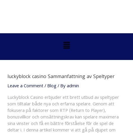
Skip
Post
to
navigation
content
Menu
luckyblock casino Sammanfattning av Speltyper
Leave a Comment
/
Blog
/ By
admin
Luckyblock Casino erbjuder ett brett utbud av speltyper
som tilltalar både nya och erfarna spelare. Genom att
fokusera på faktorer som RTP (Return to Player),
bonusvillkor och omsättningskrav kan spelare maximera
sina vinster och få en bättre förståelse för de spel de
deltar i. I denna artikel kommer vi att gå på djupet om