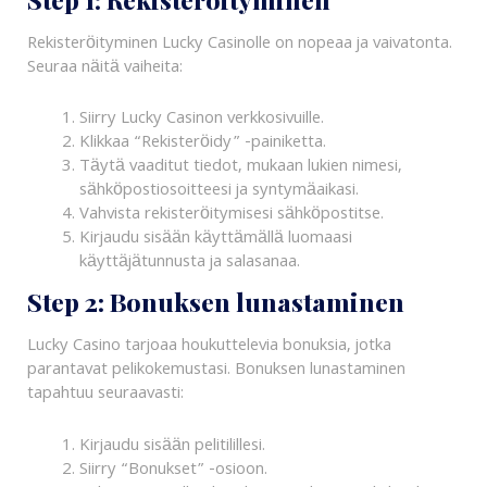
Rekisteröityminen Lucky Casinolle on nopeaa ja vaivatonta.
Seuraa näitä vaiheita:
Siirry Lucky Casinon verkkosivuille.
Klikkaa “Rekisteröidy” -painiketta.
Täytä vaaditut tiedot, mukaan lukien nimesi,
sähköpostiosoitteesi ja syntymäaikasi.
Vahvista rekisteröitymisesi sähköpostitse.
Kirjaudu sisään käyttämällä luomaasi
käyttäjätunnusta ja salasanaa.
Step 2: Bonuksen lunastaminen
Lucky Casino tarjoaa houkuttelevia bonuksia, jotka
parantavat pelikokemustasi. Bonuksen lunastaminen
tapahtuu seuraavasti:
Kirjaudu sisään pelitilillesi.
Siirry “Bonukset” -osioon.