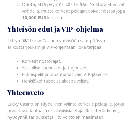
Odota, että pyyntösi käsitellään. Nostorajat voivat
vaihdella, mutta korkeat pelaajat voivat nostaa jopa
10,000 EUR
kerralla.
Yhteisön edut ja VIP-ohjelma
Liittymällä Lucky Casinon yhteisöön saat pääsyn
erikoistarjouksiin ja VIP-ohjelmaan, joka tarjoaa:
Korkeat nostorajat.
Yksilölliset bonukset ja tarjoukset.
Erikoispelit ja tapahtumat vain VIP-jäsenille.
Henkilökohtaiset asiakaspalvelijat.
Yhteenveto
Lucky Casino on täydellinen valinta korkeille pelaajille, jotka
arvostavat laatua ja eksklusiivisia etuja. Rekisteröidy nyt,
hyödynnä tarjoukset ja liity voittojen maailmaan!