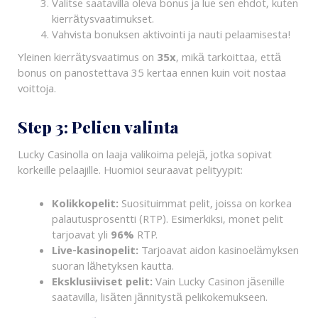
Valitse saatavilla oleva bonus ja lue sen ehdot, kuten
kierrätysvaatimukset.
Vahvista bonuksen aktivointi ja nauti pelaamisesta!
Yleinen kierrätysvaatimus on
35x
, mikä tarkoittaa, että
bonus on panostettava 35 kertaa ennen kuin voit nostaa
voittoja.
Step 3: Pelien valinta
Lucky Casinolla on laaja valikoima pelejä, jotka sopivat
korkeille pelaajille. Huomioi seuraavat pelityypit:
Kolikkopelit:
Suosituimmat pelit, joissa on korkea
palautusprosentti (RTP). Esimerkiksi, monet pelit
tarjoavat yli
96%
RTP.
Live-kasinopelit:
Tarjoavat aidon kasinoelämyksen
suoran lähetyksen kautta.
Eksklusiiviset pelit:
Vain Lucky Casinon jäsenille
saatavilla, lisäten jännitystä pelikokemukseen.