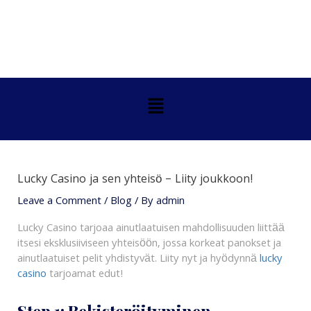
Skip
Post
to
navigation
content
Menu
Lucky Casino ja sen yhteisö – Liity joukkoon!
Leave a Comment
/
Blog
/ By
admin
Lucky Casino tarjoaa ainutlaatuisen mahdollisuuden liittää
itsesi eksklusiiviseen yhteisöön, jossa korkeat panokset ja
ainutlaatuiset pelit yhdistyvät. Liity nyt ja hyödynnä
lucky
casino
tarjoamat edut!
Step 1: Rekisteröityminen