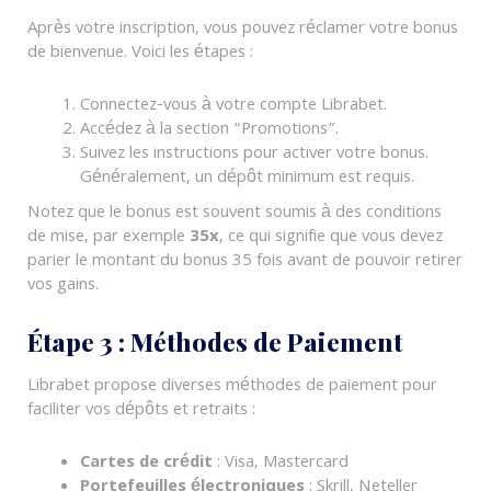
Après votre inscription, vous pouvez réclamer votre bonus
de bienvenue. Voici les étapes :
Connectez-vous à votre compte Librabet.
Accédez à la section “Promotions”.
Suivez les instructions pour activer votre bonus.
Généralement, un dépôt minimum est requis.
Notez que le bonus est souvent soumis à des conditions
de mise, par exemple
35x
, ce qui signifie que vous devez
parier le montant du bonus 35 fois avant de pouvoir retirer
vos gains.
Étape 3 : Méthodes de Paiement
Librabet propose diverses méthodes de paiement pour
faciliter vos dépôts et retraits :
Cartes de crédit
: Visa, Mastercard
Portefeuilles électroniques
: Skrill, Neteller