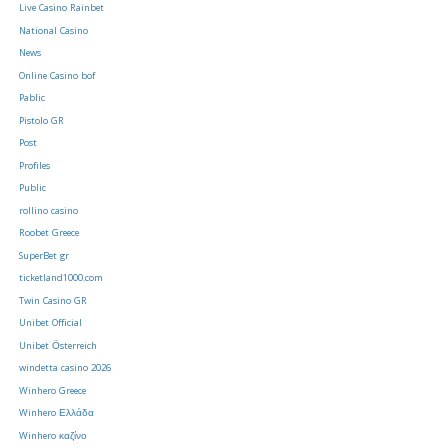
Live Casino Rainbet
National Casino
News
Online Casino bof
Pablic
Pistolo GR
Post
Profiles
Public
rollino casino
Roobet Greece
SuperBet gr
ticketland1000.com
Twin Casino GR
Unibet Official
Unibet Österreich
windetta casino 2026
Winhero Greece
Winhero Ελλάδα
Winhero καζίνο