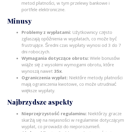
metod płatności, w tym przelewy bankowe i
portfele elektroniczne.
Minusy
Problemy z wypłatami:
Użytkownicy często
zgłaszają opóźnienia w wypłatach, co może być
frustrujące. Średni czas wypłaty wynosi od 3 do 7
dni roboczych.
Wymagania dotyczące obrotu:
Wiele bonusów
wiąże się z wysokimi wymogami obrotu, które
wynoszą nawet
35x
.
Ograniczenia wypłat:
Niektóre metody płatności
mają ograniczenia kwotowe, co może utrudniać
większe wypłaty.
Najbrzydsze aspekty
Nieprzejrzystość regulaminu:
Niektórzy gracze
skarżą się na niejasności w regulaminie dotyczącym
wypłat, co prowadzi do nieporozumień.