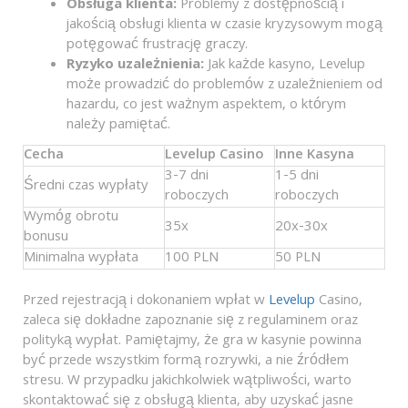
Obsługa klienta:
Problemy z dostępnością i
jakością obsługi klienta w czasie kryzysowym mogą
potęgować frustrację graczy.
Ryzyko uzależnienia:
Jak każde kasyno, Levelup
może prowadzić do problemów z uzależnieniem od
hazardu, co jest ważnym aspektem, o którym
należy pamiętać.
Cecha
Levelup Casino
Inne Kasyna
3-7 dni
1-5 dni
Średni czas wypłaty
roboczych
roboczych
Wymóg obrotu
35x
20x-30x
bonusu
Minimalna wypłata
100 PLN
50 PLN
Przed rejestracją i dokonaniem wpłat w
Levelup
Casino,
zaleca się dokładne zapoznanie się z regulaminem oraz
polityką wypłat. Pamiętajmy, że gra w kasynie powinna
być przede wszystkim formą rozrywki, a nie źródłem
stresu. W przypadku jakichkolwiek wątpliwości, warto
skontaktować się z obsługą klienta, aby uzyskać jasne