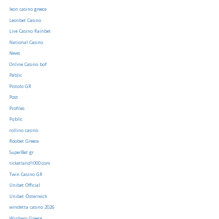
leon casino greece
Leonbet Casino
Live Casino Rainbet
National Casino
News
Online Casino bof
Pablic
Pistolo GR
Post
Profiles
Public
rollino casino
Roobet Greece
SuperBet gr
ticketland1000.com
Twin Casino GR
Unibet Official
Unibet Österreich
windetta casino 2026
Winhero Greece