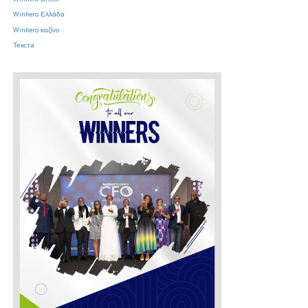
Winhero Ελλάδα
Winhero καζίνο
Текста