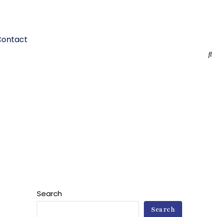
Contact
Search
Search