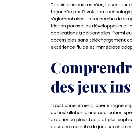
Depuis plusieurs années, le secteur d
façonnée par l’évolution technologiq
réglementaires. La recherche de simp
friction pousse les développeurs et 
applications traditionnelles. Parmi e
accessibles sans téléchargement co
expérience fluide et immédiate ad
Comprendre
des jeux in
Traditionnellement, jouer en ligne im
ou l’installation d’une application sp
expérience plus stable et plus sophi
pour une majorité de joueurs chercha