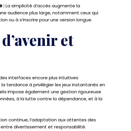
 :
La simplicité d’accès augmente la
une audience plus large, notamment ceux qui
tion ou à s’inscrire pour une version longue.
d’avenir et
des interfaces encore plus intuitives
 la tendance à privilégier les jeux instantanés en
s, cela impose également une gestion rigoureuse
onnées, à la lutte contre la dépendance, et à la
tion continue, l’adaptation aux attentes des
e entre divertissement et responsabilité.