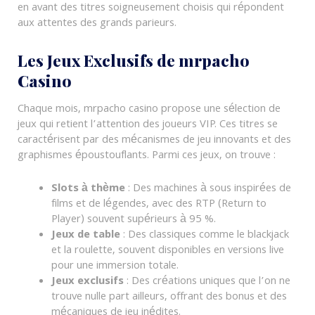
en avant des titres soigneusement choisis qui répondent
aux attentes des grands parieurs.
Les Jeux Exclusifs de mrpacho
Casino
Chaque mois, mrpacho casino propose une sélection de
jeux qui retient l’attention des joueurs VIP. Ces titres se
caractérisent par des mécanismes de jeu innovants et des
graphismes époustouflants. Parmi ces jeux, on trouve :
Slots à thème
: Des machines à sous inspirées de
films et de légendes, avec des RTP (Return to
Player) souvent supérieurs à 95 %.
Jeux de table
: Des classiques comme le blackjack
et la roulette, souvent disponibles en versions live
pour une immersion totale.
Jeux exclusifs
: Des créations uniques que l’on ne
trouve nulle part ailleurs, offrant des bonus et des
mécaniques de jeu inédites.