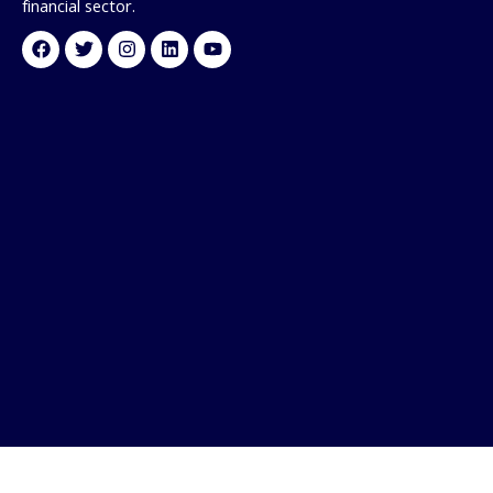
financial sector.
Facebook
Twitter
Instagram
Linkedin
Youtube