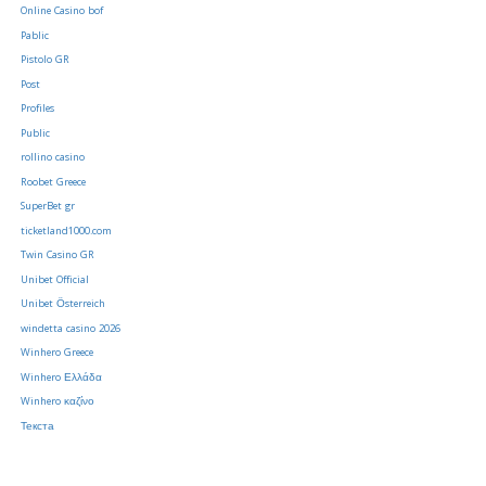
Online Casino bof
Pablic
Pistolo GR
Post
Profiles
Public
rollino casino
Roobet Greece
SuperBet gr
ticketland1000.com
Twin Casino GR
Unibet Official
Unibet Österreich
windetta casino 2026
Winhero Greece
Winhero Ελλάδα
Winhero καζίνο
Текста