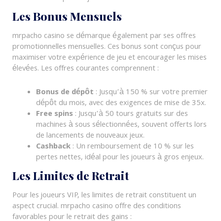
Les Bonus Mensuels
mrpacho casino se démarque également par ses offres
promotionnelles mensuelles. Ces bonus sont conçus pour
maximiser votre expérience de jeu et encourager les mises
élevées. Les offres courantes comprennent :
Bonus de dépôt
: Jusqu’à 150 % sur votre premier
dépôt du mois, avec des exigences de mise de 35x.
Free spins
: Jusqu’à 50 tours gratuits sur des
machines à sous sélectionnées, souvent offerts lors
de lancements de nouveaux jeux.
Cashback
: Un remboursement de 10 % sur les
pertes nettes, idéal pour les joueurs à gros enjeux.
Les Limites de Retrait
Pour les joueurs VIP, les limites de retrait constituent un
aspect crucial. mrpacho casino offre des conditions
favorables pour le retrait des gains :