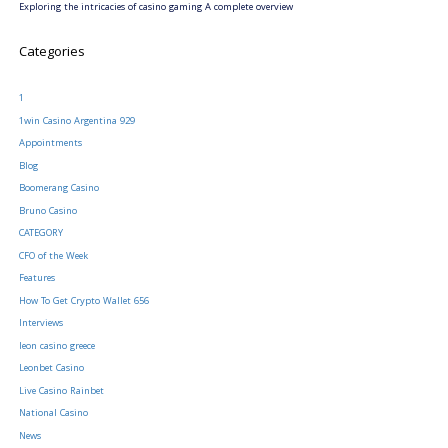
Exploring the intricacies of casino gaming A complete overview
Categories
1
1win Casino Argentina 929
Appointments
Blog
Boomerang Casino
Bruno Casino
CATEGORY
CFO of the Week
Features
How To Get Crypto Wallet 656
Interviews
leon casino greece
Leonbet Casino
Live Casino Rainbet
National Casino
News