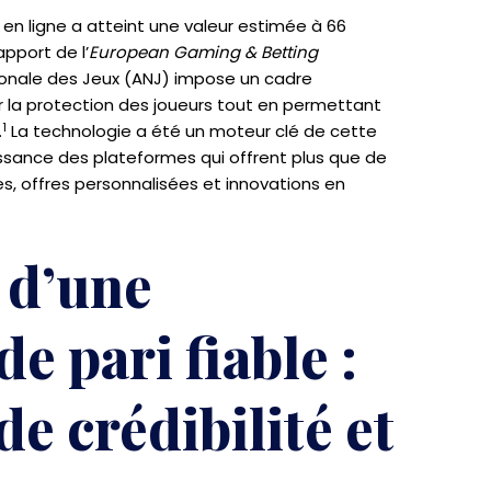
en ligne a atteint une valeur estimée à 66
apport de l’
European Gaming & Betting
ationale des Jeux (ANJ) impose un cadre
ir la protection des joueurs tout en permettant
1
.
La technologie a été un moteur clé de cette
sance des plateformes qui offrent plus que de
es, offres personnalisées et innovations en
 d’une
e pari fiable :
de crédibilité et