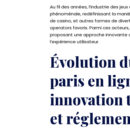
Au fil des années, l’industrie des je
phénoménale, redéfinissant la manièr
de casino, et autres formes de dive
operators favoris. Parmi ces acteurs
proposant une approche innovante ce
l’expérience utilisateur.
Évolution d
paris en lig
innovation 
et réglemen