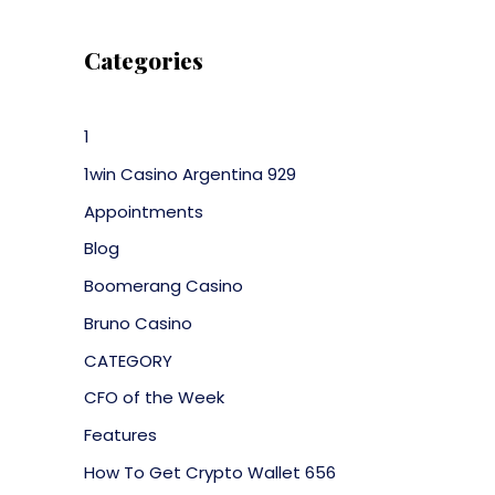
Categories
1
1win Casino Argentina 929
Appointments
Blog
Boomerang Casino
Bruno Casino
CATEGORY
CFO of the Week
Features
How To Get Crypto Wallet 656