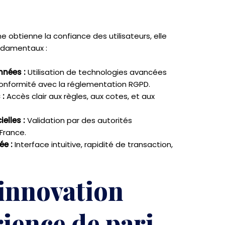
e obtienne la confiance des utilisateurs, elle
ondamentaux :
nnées :
Utilisation de technologies avancées
onformité avec la réglementation RGPD.
 :
Accès clair aux règles, aux cotes, et aux
ielles :
Validation par des autorités
France.
ée :
Interface intuitive, rapidité de transaction,
’innovation
rience de pari