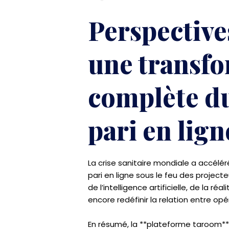
Perspectives
une transf
complète d
pari en lign
La crise sanitaire mondiale a accélé
pari en ligne sous le feu des project
de l’intelligence artificielle, de la r
encore redéfinir la relation entre opé
En résumé, la **plateforme taroom** 