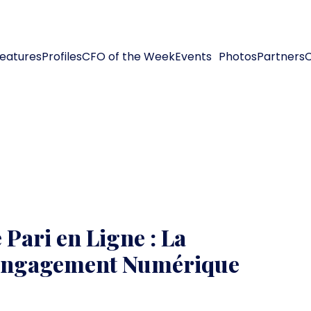
eatures
Profiles
CFO of the Week
Events
Photos
Partners
 Pari en Ligne : La
l’Engagement Numérique