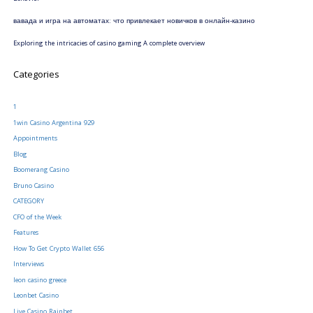
вавада и игра на автоматах: что привлекает новичков в онлайн-казино
Exploring the intricacies of casino gaming A complete overview
Categories
1
1win Casino Argentina 929
Appointments
Blog
Boomerang Casino
Bruno Casino
CATEGORY
CFO of the Week
Features
How To Get Crypto Wallet 656
Interviews
leon casino greece
Leonbet Casino
Live Casino Rainbet