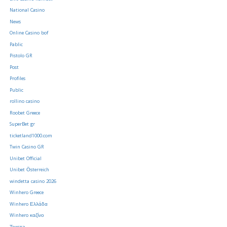
National Casino
News
Online Casino bof
Pablic
Pistolo GR
Post
Profiles
Public
rollino casino
Roobet Greece
SuperBet gr
ticketland1000.com
Twin Casino GR
Unibet Official
Unibet Österreich
windetta casino 2026
Winhero Greece
Winhero Ελλάδα
Winhero καζίνο