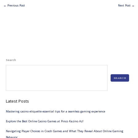
←
Previous Post
Next Post
→
Search
SEARCH
Latest Posts
Mastering casino etiquette essential tips for a seamless gaming experience
Explore the Best Online Casino Games at Pinco Kazino Az!
Navigating Player Choices in Crash Games and What They Reveal About Online Gaming
Behavior