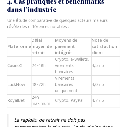
4. Cas pratiques et benchmarks
dans l’industrie
Une étude comparative de quelques acteurs majeurs
révèle des différences notables :
Délai
Moyens de
Note de
Plateforme
moyen de
paiement
satisfaction
retrait
intégrés
client
Crypto, e-wallets,
CasinoX
24-48h
virements
4,5 / 5
bancaires
Virements
LuckNow
48-72h
bancaires
4,0 / 5
uniquement
24h
RoyalBet
Crypto, PayPal
4,7 / 5
maximum
La rapidité de retrait ne doit pas