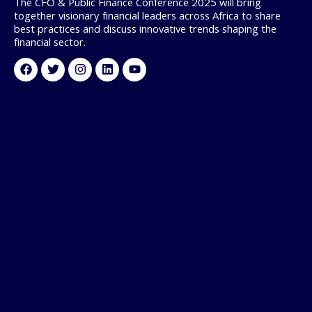
The CFO & Public Finance Conference 2025 will bring
together visionary financial leaders across Africa to share
best practices and discuss innovative trends shaping the
financial sector.
Facebook
Twitter
Instagram
Linkedin
Youtube