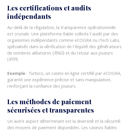
Les certifications et audits
indépendants
Au-delà de la régulation, la transparence opérationnelle
est cruciale. Une plateforme fiable sollicite l’audit par des
organismes indépendants comme eCOGRA ou iTech Labs,
spécialisés dans la vérification de l’équité des générateurs
de nombres aléatoires (
RNG
) et du retour aux joueurs
(
RTP
).
Exemple
: Turbico, un casino en ligne certifié par eCOGRA,
garantit une expérience précise et sans manipulation,
renforçant la confiance des joueurs.
Les méthodes de paiement
sécurisées et transparentes
Un autre aspect déterminant est la diversité et la sécurité
des moyens de paiement disponibles. Les casinos fiables