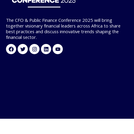
The CFO & Public Finance Conference 2025 will bring
together visionary financial leaders across Africa to share
best practices and discuss innovative trends shaping the
financial sector.
Facebook
Twitter
Instagram
Linkedin
Youtube