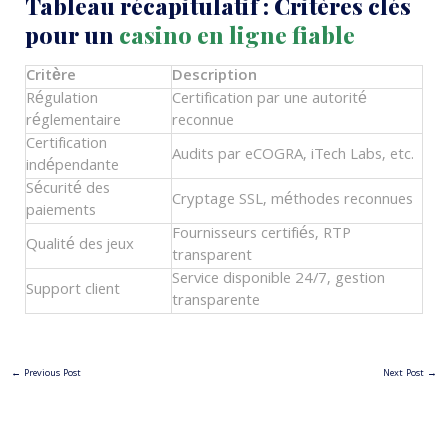
Tableau récapitulatif : Critères clés
pour un
casino en ligne fiable
Critère
Description
Régulation
Certification par une autorité
réglementaire
reconnue
Certification
Audits par eCOGRA, iTech Labs, etc.
indépendante
Sécurité des
Cryptage SSL, méthodes reconnues
paiements
Fournisseurs certifiés, RTP
Qualité des jeux
transparent
Service disponible 24/7, gestion
Support client
transparente
←
Previous Post
Next Post
→