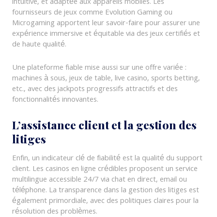
intuitive, et adaptée aux appareils mobiles. Les
fournisseurs de jeux comme Evolution Gaming ou
Microgaming apportent leur savoir-faire pour assurer une
expérience immersive et équitable via des jeux certifiés et
de haute qualité.
Une plateforme fiable mise aussi sur une offre variée :
machines à sous, jeux de table, live casino, sports betting,
etc., avec des jackpots progressifs attractifs et des
fonctionnalités innovantes.
L’assistance client et la gestion des
litiges
Enfin, un indicateur clé de fiabilité est la qualité du support
client. Les casinos en ligne crédibles proposent un service
multilingue accessible 24/7 via chat en direct, email ou
téléphone. La transparence dans la gestion des litiges est
également primordiale, avec des politiques claires pour la
résolution des problèmes.