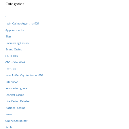
Categories
1
1win Casino Argentina 929
Appointments
Blog
Boomerang Casino
Bruno Casino
CATEGORY
CFO of the Week
Features
How To Get Crypto Wallet 656
Interviews
leon casino greece
Leonbet Casino
Live Casino Rainbet
National Casino
News
Online Casino bof
Pablic