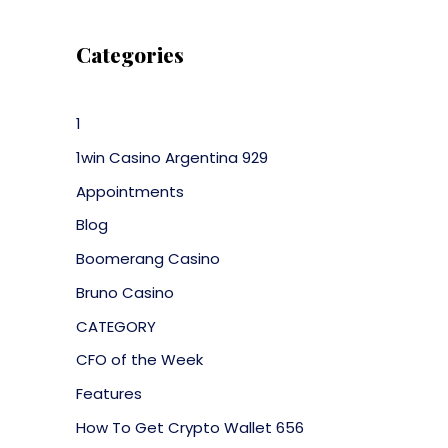
Categories
1
1win Casino Argentina 929
Appointments
Blog
Boomerang Casino
Bruno Casino
CATEGORY
CFO of the Week
Features
How To Get Crypto Wallet 656