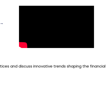
→
tices and discuss innovative trends shaping the financial