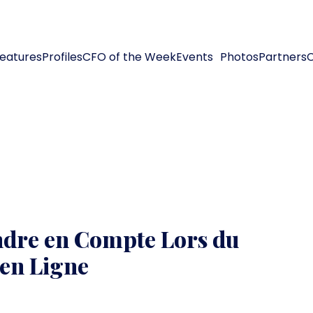
eatures
Profiles
CFO of the Week
Events
Photos
Partners
endre en Compte Lors du
 en Ligne