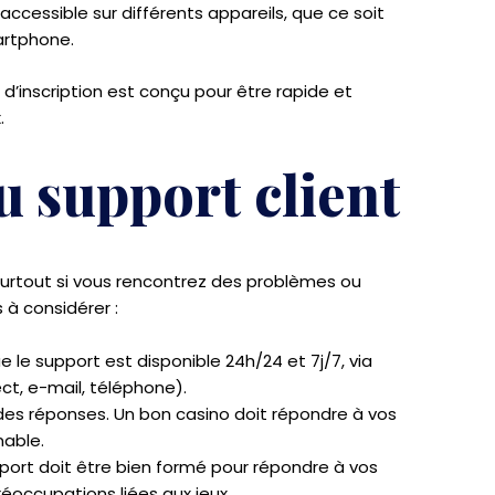
 accessible sur différents appareils, que ce soit
artphone.
s d’inscription est conçu pour être rapide et
.
u support client
 surtout si vous rencontrez des problèmes ou
 à considérer :
 le support est disponible 24h/24 et 7j/7, via
ct, e-mail, téléphone).
 des réponses. Un bon casino doit répondre à vos
nable.
port doit être bien formé pour répondre à vos
éoccupations liées aux jeux.