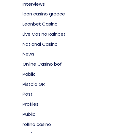
Interviews
leon casino greece
Leonbet Casino
Live Casino Rainbet
National Casino
News
Online Casino bof
Pablic
Pistolo GR
Post
Profiles
Public
rollino casino