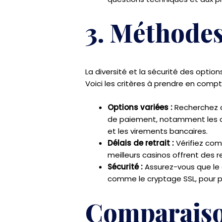
3. Méthode
La diversité et la sécurité des opti
Voici les critères à prendre en compt
Options variées :
Recherchez d
de paiement, notamment les car
et les virements bancaires.
Délais de retrait :
Vérifiez comb
meilleurs casinos offrent des r
Sécurité :
Assurez-vous que le c
comme le cryptage SSL, pour pr
Comparaiso