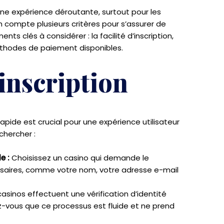
 une expérience déroutante, surtout pour les
en compte plusieurs critères pour s’assurer de
ents clés à considérer : la facilité d’inscription,
méthodes de paiement disponibles.
d’inscription
rapide est crucial pour une expérience utilisateur
chercher :
e :
Choisissez un casino qui demande le
saires, comme votre nom, votre adresse e-mail
asinos effectuent une vérification d’identité
ez-vous que ce processus est fluide et ne prend