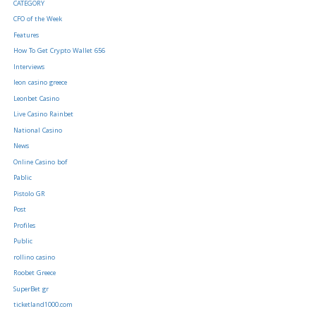
CATEGORY
CFO of the Week
Features
How To Get Crypto Wallet 656
Interviews
leon casino greece
Leonbet Casino
Live Casino Rainbet
National Casino
News
Online Casino bof
Pablic
Pistolo GR
Post
Profiles
Public
rollino casino
Roobet Greece
SuperBet gr
ticketland1000.com