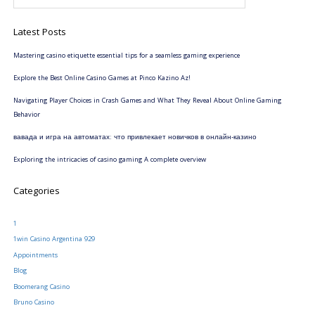
Latest Posts
Mastering casino etiquette essential tips for a seamless gaming experience
Explore the Best Online Casino Games at Pinco Kazino Az!
Navigating Player Choices in Crash Games and What They Reveal About Online Gaming
Behavior
вавада и игра на автоматах: что привлекает новичков в онлайн-казино
Exploring the intricacies of casino gaming A complete overview
Categories
1
1win Casino Argentina 929
Appointments
Blog
Boomerang Casino
Bruno Casino