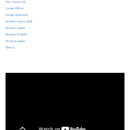
Twin Casino GR
Unibet Official
Unibet Österreich
windetta casino 2026
Winhero Greece
Winhero Ελλάδα
Winhero καζίνο
Текста