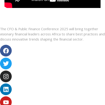
The CFO & Public Finance Conference 2025 will bring together
visionary financial leaders across Africa to share best practices and
discuss innovative trends shaping the financial sector.
Facebook
Twitter
Instagram
Linkedin
Youtube