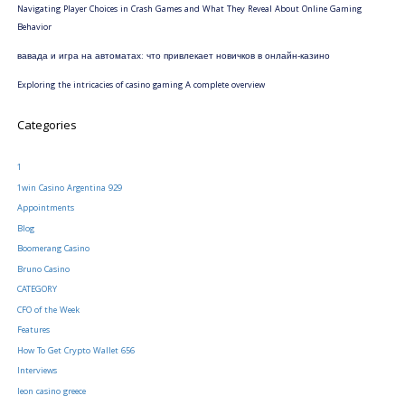
Navigating Player Choices in Crash Games and What They Reveal About Online Gaming
Behavior
вавада и игра на автоматах: что привлекает новичков в онлайн-казино
Exploring the intricacies of casino gaming A complete overview
Categories
1
1win Casino Argentina 929
Appointments
Blog
Boomerang Casino
Bruno Casino
CATEGORY
CFO of the Week
Features
How To Get Crypto Wallet 656
Interviews
leon casino greece