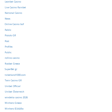
Leonbet Casino
Live Casino Rainbet
National Casino
News
Online Casino bof
Pablic
Pistolo GR
Post
Profiles
Public
rollino casino
Roobet Greece
SuperBet gr
ticketland1000.com
Twin Casino GR
Unibet Official
Unibet Österreich
windetta casino 2026
Winhero Greece
Winhero Ελλάδα