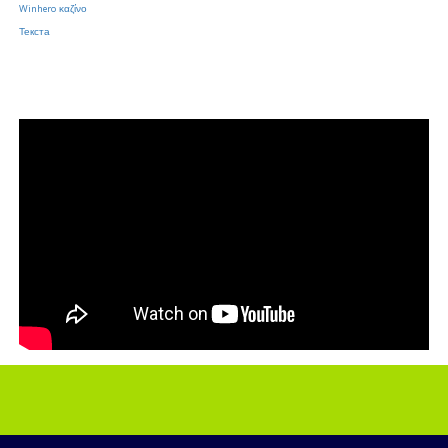
Winhero καζίνο
Текста