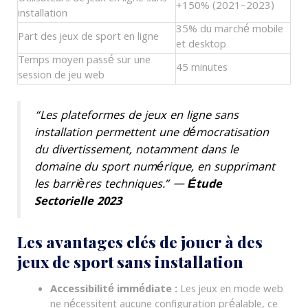
+150% (2021–2023)
installation
35% du marché mobile
Part des jeux de sport en ligne
et desktop
Temps moyen passé sur une
45 minutes
session de jeu web
“Les plateformes de jeux en ligne sans
installation permettent une démocratisation
du divertissement, notamment dans le
domaine du sport numérique, en supprimant
les barrières techniques.” —
Étude
Sectorielle 2023
Les avantages clés de jouer à des
jeux de sport sans installation
Accessibilité immédiate :
Les jeux en mode web
ne nécessitent aucune configuration préalable, ce