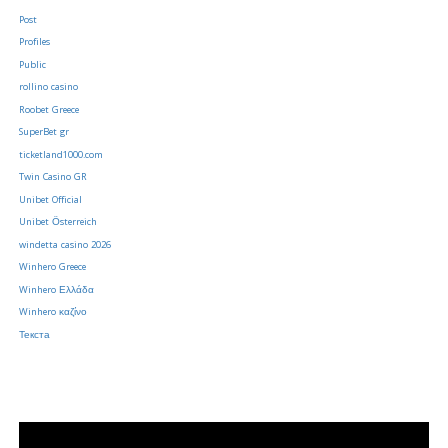
Post
Profiles
Public
rollino casino
Roobet Greece
SuperBet gr
ticketland1000.com
Twin Casino GR
Unibet Official
Unibet Österreich
windetta casino 2026
Winhero Greece
Winhero Ελλάδα
Winhero καζίνο
Текста