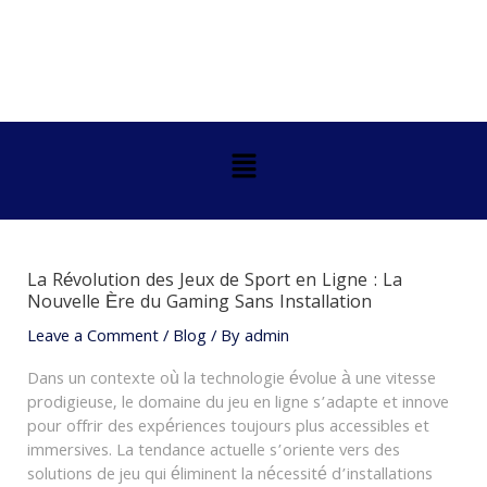
Skip
Post
to
navigation
content
Menu
La Révolution des Jeux de Sport en Ligne : La
Nouvelle Ère du Gaming Sans Installation
Leave a Comment
/
Blog
/ By
admin
Dans un contexte où la technologie évolue à une vitesse
prodigieuse, le domaine du jeu en ligne s’adapte et innove
pour offrir des expériences toujours plus accessibles et
immersives. La tendance actuelle s’oriente vers des
solutions de jeu qui éliminent la nécessité d’installations