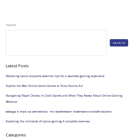
Search
SEARCH
Latest Posts
Mastering casino etiquette essential tips for a seamless gaming experience
Explore the Best Online Casino Games at Pinco Kazino Az!
Navigating Player Choices in Crash Games and What They Reveal About Online Gaming
Behavior
вавада и игра на автоматах: что привлекает новичков в онлайн-казино
Exploring the intricacies of casino gaming A complete overview
Categories